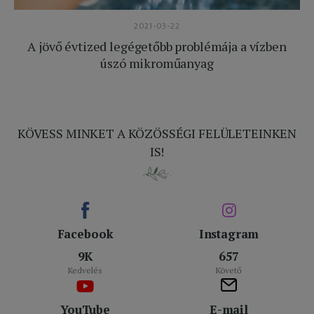
2021-03-22
A jövő évtized legégetőbb problémája a vízben
úszó mikroműanyag
KÖVESS MINKET A KÖZÖSSÉGI FELÜLETEINKEN
IS!
Facebook
Instagram
9K
657
Kedvelés
Követő
YouTube
E-mail