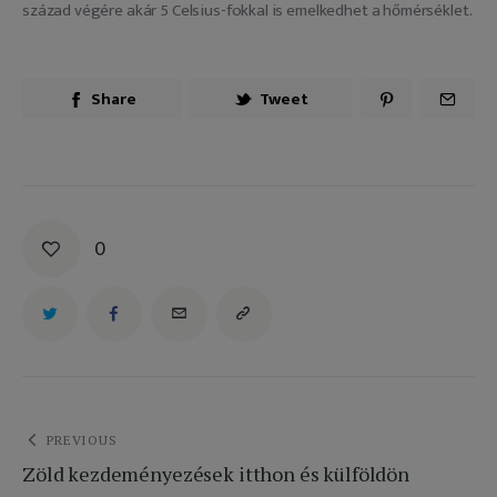
század végére akár 5 Celsius-fokkal is emelkedhet a hőmérséklet.
Share
Tweet
0
Bejegyzés
PREVIOUS
Zöld kezdeményezések itthon és külföldön
navigáció