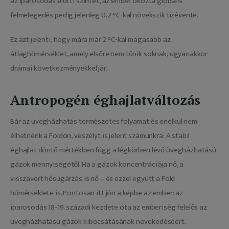
az iparosodás előtti szintet, az ember okozta globális 
felmelegedés pedig jelenleg 0,2 °C-kal növekszik tízévente.
Ez azt jelenti, hogy mára már 2 °C-kal magasabb az 
átlaghőmérséklet, amely elsőre nem tűnik soknak, ugyanakkor 
drámai következményekkel jár.
Antropogén éghajlatváltozás
Bár az üvegházhatás természetes folyamat és enélkül nem 
élhetnénk a Földön, veszélyt is jelent számunkra: A stabil 
éghajlat döntő mértékben függ a légkörben lévő üvegházhatású 
gázok mennyiségétől. Ha a gázok koncentrációja nő, a 
visszavert hősugárzás is nő – és ezzel együtt a Föld 
hőmérséklete is. Pontosan itt jön a képbe az ember: az 
iparosodás 18-19. századi kezdete óta az emberiség felelős az 
üvegházhatású gázok kibocsátásának növekedéséért.