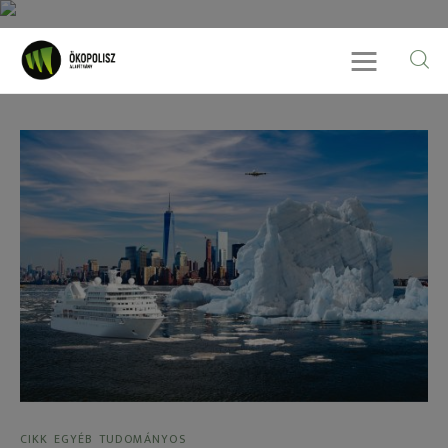
Rólunk
Cikkek
SDG célok
Videó
Ellensúly
Kapcsolat
CIKK
EGYÉB
TUDOMÁNYOS