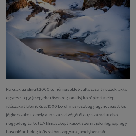
Ha csak az elmúlt 2000 év hőmérséklet-változásait nézzük, akkor 
egyrészt egy (meglehetősen regionális) középkori meleg 
időszakot látunk Kr. u. 1000 körül, másrészt egy úgynevezett kis 
jégkorszakot, amely a 16. század végétől a 17. század utolsó 
negyedéig tartott. A klímaszkeptikusok szerint jelenleg épp egy 
hasonlóan hideg időszakban vagyunk, amelyben már 