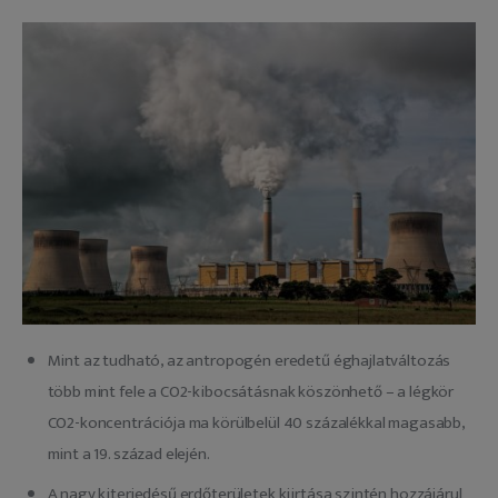
Mint az tudható, az antropogén eredetű éghajlatváltozás
több mint fele a CO2-kibocsátásnak köszönhető – a légkör
CO2-koncentrációja ma körülbelül 40 százalékkal magasabb,
mint a 19. század elején.
A nagy kiterjedésű erdőterületek kiirtása szintén hozzájárul