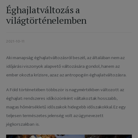
Adatkezelés
Éghajlatváltozás a
világtörténelemben
2021-10-11
Aki manapság éghajlatváltozásról beszél, az általában nem az 
időjárási viszonyok alapvető változására gondol, hanem az 
ember okozta krízisre, azaz az antropogén éghajlatváltozásra.
A Föld történetében többször is nagymértékben változott az 
éghajlat: rendszeres időközönként váltakoztak hosszabb, 
magas hőmérsékletű időszakok hidegebb időszakokkal. Ez egy 
teljesen természetes jelenség volt az úgynevezett 
jégkorszakban is.