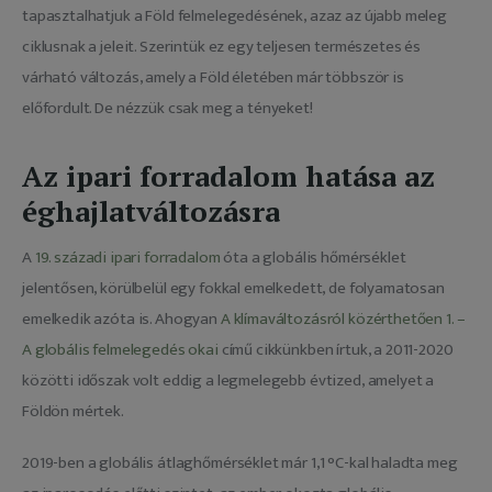
tapasztalhatjuk a Föld felmelegedésének, azaz az újabb meleg 
ciklusnak a jeleit. Szerintük ez egy teljesen természetes és 
várható változás, amely a Föld életében már többször is 
előfordult. De nézzük csak meg a tényeket!
Az ipari forradalom hatása az
éghajlatváltozásra
A 
19. századi ipari forradalom
 óta a globális hőmérséklet 
jelentősen, körülbelül egy fokkal emelkedett, de folyamatosan 
emelkedik azóta is. Ahogyan 
A klímaváltozásról közérthetően 1. – 
A globális felmelegedés okai
 című cikkünkben írtuk, a 2011-2020 
közötti időszak volt eddig a legmelegebb évtized, amelyet a 
Földön mértek.
2019-ben a globális átlaghőmérséklet már 1,1 °C-kal haladta meg 