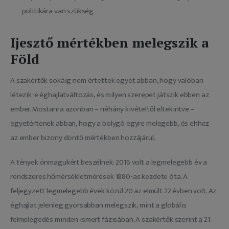
politikára van szükség.
Ijesztő mértékben melegszik a
Föld
A szakértők sokáig nem értettek egyet abban, hogy valóban 
létezik-e éghajlatváltozás, és milyen szerepet játszik ebben az 
ember. Mostanra azonban – néhány kivételtől eltekintve – 
egyetértenek abban, hogy a bolygó egyre melegebb, és ehhez 
az ember bizony döntő mértékben hozzájárul.
A tények önmagukért beszélnek: 2016 volt a legmelegebb év a 
rendszeres hőmérsékletmérések 1880-as kezdete óta. A 
feljegyzett legmelegebb évek közül 20 az elmúlt 22 évben volt. Az 
éghajlat jelenleg gyorsabban melegszik, mint a globális 
felmelegedés minden ismert fázisában. A szakértők szerint a 21. 