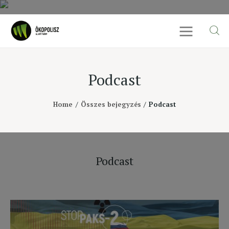
Podcast
Rólunk
Home
Összes bejegyzés
Podcast
Cikkek
SDG célok
Podcast
Videó
Ellensúly
Kapcsolat