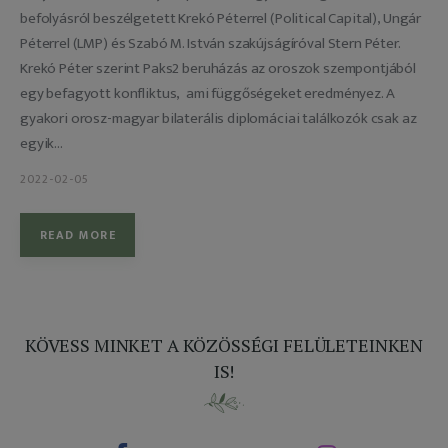
befolyásról beszélgetett Krekó Péterrel (Political Capital), Ungár
Péterrel (LMP) és Szabó M. István szakújságíróval Stern Péter.
Krekó Péter szerint Paks2 beruházás az oroszok szempontjából
egy befagyott konfliktus, ami függőségeket eredményez. A
gyakori orosz-magyar bilaterális diplomáciai találkozók csak az
egyik…
2022-02-05
READ MORE
KÖVESS MINKET A KÖZÖSSÉGI FELÜLETEINKEN
IS!