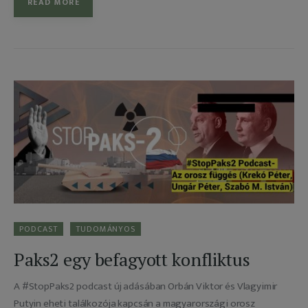
READ MORE
PODCAST
TUDOMÁNYOS
Paks2 egy befagyott konfliktus
A #StopPaks2 podcast új adásában Orbán Viktor és Vlagyimir
Putyin eheti találkozója kapcsán a magyarországi orosz