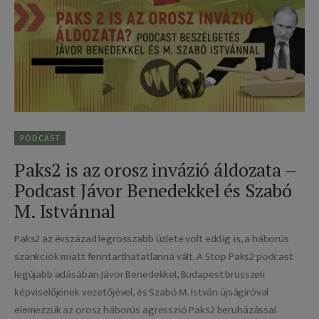
Adatkezelés
PODCAST
Paks2 is az orosz invázió áldozata –
Podcast Jávor Benedekkel és Szabó
M. Istvánnal
Paks2 az évszázad legrosszabb üzlete volt eddig is, a háborús
szankciók miatt fenntarthatatlanná vált. A Stop Paks2 podcast
legújabb adásában Jávor Benedekkel, Budapest brüsszeli
képviselőjének vezetőjével, és Szabó M. István újságíróval
elemezzük az orosz háborús agresszió Paks2 beruházással