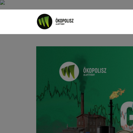
Rólunk
Cikkek
SDG célok
Videó
Ellensúly
Kapcsolat
Adatkezelés