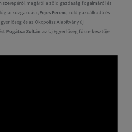
m szerepéről, magáról a zöld gazdaság fogalmáról és 
lógiai közgazdász, 
Fejes Ferenc
, zöld gazdálkodó és 
Egyenlőség és az Ökopolisz Alapítvány új 
st 
Pogátsa Zoltán
, az Új Egyenlőség főszerkesztője 