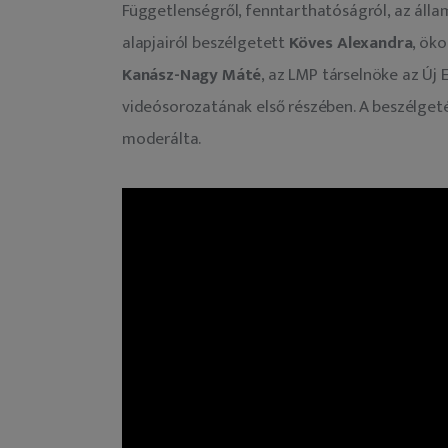
Függetlenségről, fenntarthatóságról, az álla
alapjairól beszélgetett 
Köves Alexandra
, öko
Kanász-Nagy Máté
, az LMP társelnöke az Új 
videósorozatának első részében. A beszélgeté
moderálta.