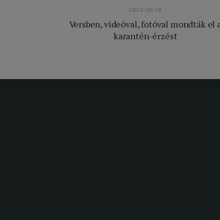
2020-06-18
Versben, videóval, fotóval mondták el 
karantén-érzést