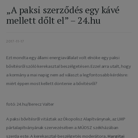
Adatkezelés
„A paksi szerződés egy kávé
mellett dőlt el” – 24.hu
2017-11-17
Ezt mondta egy állami energiavállalat volt elnöke egy paksi 
bővítésről szóló kerekasztal beszélgetésen. Ezzel arra utalt, hogy 
a kormány a mai napig nem ad választ a legfontosabb kérdésre: 
miért éppen most kellett döntenie a bővítésről?
fotó: 24.hu/Berecz Valter
A paksi bővítésről vitáztak az Ökopolisz Alapítványnak, az LMP 
pártalapítványának szervezésében a MÚOSZ székházában 
szerda este. A kerekasztal-beszélgetés moderátora, 
Hargitai 