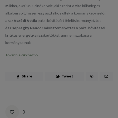
Miklós
, a MÚOSZ elnöke volt, aki szerint a vita különleges 
alkalom volt, hiszen egy asztalhoz ültek a kormány képviselői, 
azaz 
Aszódi Attila
 paksi bővítésért felelős kormánybiztos 
és 
Csepreghy Nándor
 miniszterhelyettes a paksi bővítéssel 
kritikus energetikai szakértőkkel, ami nem szokása a 
kormányzatnak.
Tovább a cikkhez >>
Share
Tweet
0