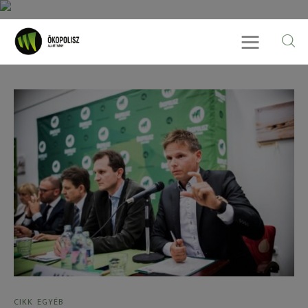
Rólunk
Cikkek
SDG célok
Videó
Ellensúly
Kapcsolat
CIKK
EGYÉB