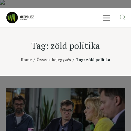
Tag: zöld politika
Rólunk
Home
Összes bejegyzés
Tag: zöld politika
Cikkek
SDG célok
Videó
Ellensúly
Kapcsolat