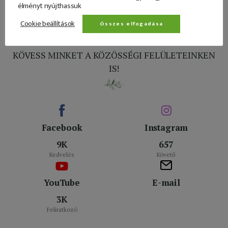
élményt nyújthassuk
Cookie beállítások
Összes elfogadása
KÖVESS MINKET A KÖZÖSSÉGI FELÜLETEINKEN
IS!
Facebook
Instagram
9K
657
Kedvelés
Követő
YouTube
E-mail
3K
Feliratkozó