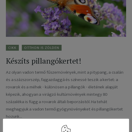
Adatkezelés
CIKK
OTTHON IS ZÖLDEN
Készíts pillangókertet!
Az olyan vadon termő fűszernövények, mint a pitypang, a csalán
és a százszorszép, fajgazdaggá és színessé teszik a kertet: a
rovarok és a méhek - különösen a pillangók - életének alapját
képezik, ahogyan a virágzó kultúrnövények mintegy 80
százaléka is függ a rovarok általi beporzástól. Ha tehát
meghagyjuk a vadon termő gyógynövényeket és pillangókertet
hozunk…
2022-03-08