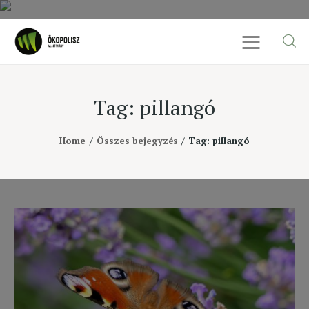
Tag: pillangó
Rólunk
Home
Összes bejegyzés
Tag: pillangó
Cikkek
SDG célok
Videó
Ellensúly
Kapcsolat