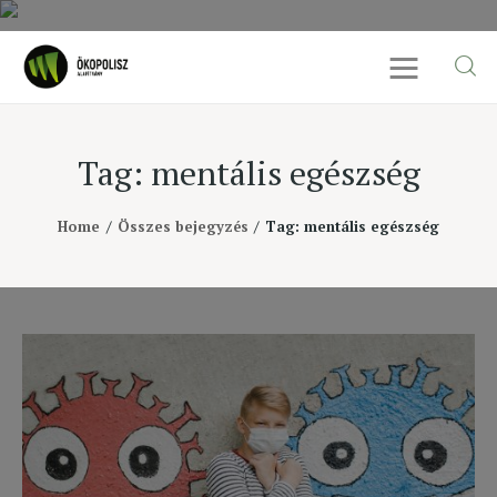
Tag: mentális egészség
Rólunk
Home
Összes bejegyzés
Tag: mentális egészség
Cikkek
SDG célok
Videó
Ellensúly
Kapcsolat