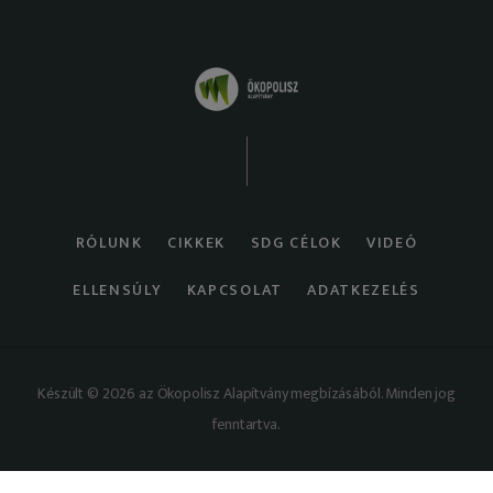
RÓLUNK
CIKKEK
SDG CÉLOK
VIDEÓ
ELLENSÚLY
KAPCSOLAT
ADATKEZELÉS
Készült © 2026 az Ökopolisz Alapítvány megbízásából. Minden jog
fenntartva.