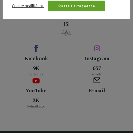
Cookie beállítások
Összes elfogadása
KÖVESS MINKET A KÖZÖSSÉGI FELÜLETEINKEN
IS!
Facebook
Instagram
9K
657
Kedvelés
Követő
YouTube
E-mail
3K
Feliratkozó