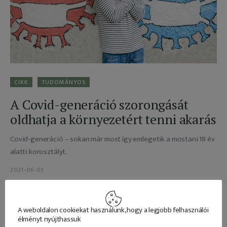
Adatkezelés
CIKK
TUDOMÁNYOS
A Covid-generáció szorongását
oldhatja a környezetért tenni akarás
Covid-generáció – sokan már most így emlegetik a mostani 18 év
alatti korosztályt.
2021-06-03
READ MORE
A weboldalon cookiekat használunk, hogy a legjobb felhasználói
élményt nyújthassuk