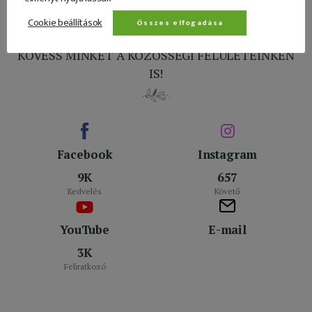
Cookie beállítások
Összes elfogadása
KÖVESS MINKET A KÖZÖSSÉGI FELÜLETEINKEN
IS!
Facebook
Instagram
9K
657
Kedvelés
Követő
YouTube
E-mail
3K
Feliratkozó