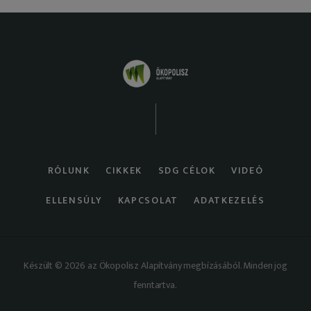
RÓLUNK
CIKKEK
SDG CÉLOK
VIDEÓ
ELLENSÚLY
KAPCSOLAT
ADATKEZELÉS
Készült © 2026 az Ökopolisz Alapítvány megbízásából. Minden jog
fenntartva.