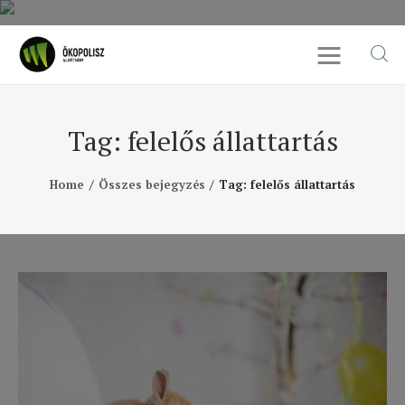
Tag: felelős állattartás
Rólunk
Home
Összes bejegyzés
Tag: felelős állattartás
Cikkek
SDG célok
Videó
Ellensúly
Kapcsolat