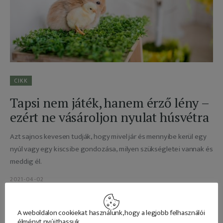
Adatkezelés
CIKK
Tapsi nem játék, hanem érző lény –
ezért ne vásároljon nyulat húsvétra
Azt sajnos kevesen tudják, hogy mivel jár és mennyibe kerül egy
nyúl vagy egy kiscsibe gondozása, milyen szükségletei vannak és
meddig él.
2021-04-02
READ MORE
A weboldalon cookiekat használunk, hogy a legjobb felhasználói
élményt nyújthassuk