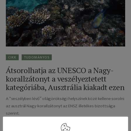
Adatkezelés
CIKK
TUDOMÁNYOS
Átsorolhatja az UNESCO a Nagy-
korallzátonyt a veszélyeztetett
kategóriába, Ausztrália kiakadt ezen
A “veszélyben lévő” világörökségi helyszínek közé kellene sorolni
az ausztrál Nagy-korallzátonyt az ENSZ illetékes bizottsága
szerint.
2021-06-28