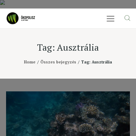
Tag: Ausztrália
Rólunk
Home
Összes bejegyzés
Tag: Ausztrália
Cikkek
SDG célok
Videó
Ellensúly
Kapcsolat