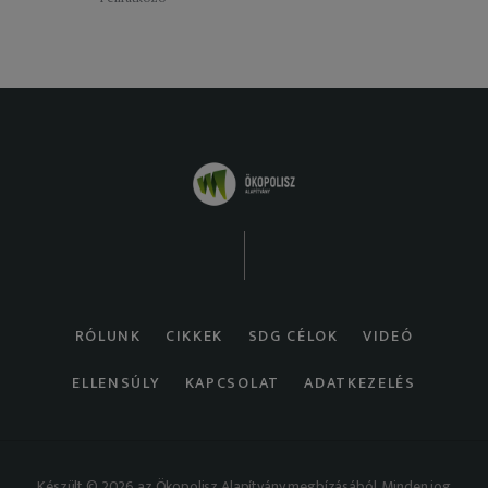
RÓLUNK
CIKKEK
SDG CÉLOK
VIDEÓ
ELLENSÚLY
KAPCSOLAT
ADATKEZELÉS
Készült © 2026 az Ökopolisz Alapítvány megbízásából. Minden jog