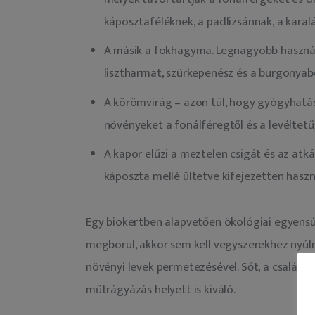
káposztaféléknek, a padlizsánnak, a kara
A másik a fokhagyma. Legnagyobb hasznát
lisztharmat, szürkepenész és a burgonyabo
A körömvirág – azon túl, hogy gyógyhatás
növényeket a fonálféregtől és a levéltetűt
A kapor elűzi a meztelen csigát és az atkát
káposzta mellé ültetve kifejezetten has
Egy biokertben alapvetően ökológiai egyensúl
megborul, akkor sem kell vegyszerekhez nyúln
növényi levek permetezésével. Sőt, a csalán,
műtrágyázás helyett is kiváló.