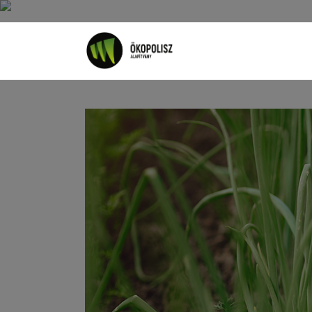
Rólunk
Cikkek
SDG célok
Videó
Ellensúly
Kapcsolat
Adatkezelés