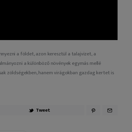
yezni a földet, azon keresztül a talajvizet, a 
nulmányozni a különböző növények egymás mellé 
csak zöldségekben, hanem virágokban gazdag kertet is 
Tweet