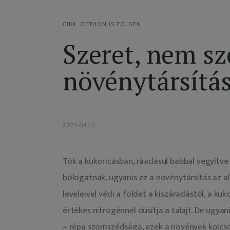
CIKK
OTTHON IS ZÖLDEN
Szeret, nem sz
növénytársítás
2021-04-12
Tök a kukoricásban, ráadásul babbal vegyítve 
bólogatnak, ugyanis ez a növénytársítás az a
leveleivel védi a földet a kiszáradástól, a ku
értékes nitrogénnel dúsítja a talajt. De ugy
– répa szomszédsága, ezek a növények kölcs