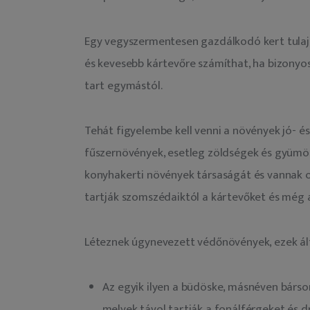
Egy vegyszermentesen gazdálkodó kert tulaj
és kevesebb kártevőre számíthat, ha bizonyo
tart egymástól.
Tehát figyelembe kell venni a növények jó- és
fűszernövények, esetleg zöldségek és gyümöl
konyhakerti növények társaságát és vannak o
tartják szomszédaiktól a kártevőket és még a
Léteznek úgynevezett védőnövények, ezek ált
Az egyik ilyen a büdöske, másnéven bárson
melyek távol tartják a fonálférgeket és 