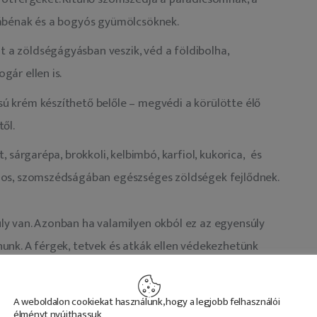
lábénak és a bogyós gyümölcsöknek.
 a zöldségágyásban veszik, véd a földibolha,
gár ellen is.
ú krém készíthető belőle – megvédi a körülötte élő
ől.
, sárgarépa, brokkoli, kelbimbó, karfiol, kukorica, és
znos, szomszédságában egészséges zöldségek fejlődnek.
y van. Azonban ha valamilyen okból ez az egyensúly 
unk. A férgek, tetvek és atkák ellen védekezhetünk 
 a macskagyökér és a mezei zsurló főzete még 
A weboldalon cookiekat használunk, hogy a legjobb felhasználói
élményt nyújthassuk