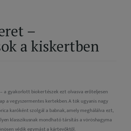
eret –
ok a kiskertben
– a gyakorlott biokertészek ezt olvasva erőteljesen 
lap a vegyszermentes kertekben. A tök ugyanis nagy 
korica karóként szolgál a babnak, amely meghálálva ezt, 
anilyen klasszikusnak mondható társítás a vöröshagyma 
önösen védik egymást a kártevőktől.