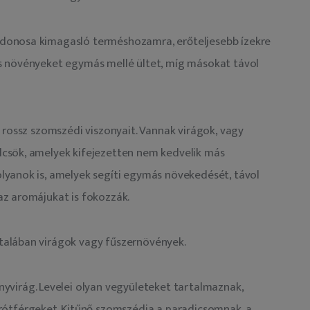
donosa kimagasló terméshozamra, erőteljesebb ízekre 
s növényeket egymás mellé ültet, míg másokat távol 
 rossz szomszédi viszonyait. Vannak virágok, vagy 
csök, amelyek kifejezetten nem kedvelik más 
lyanok is, amelyek segíti egymás növekedését, távol 
z aromájukat is fokozzák.  
alában virágok vagy fűszernövények. 
yvirág. Levelei olyan vegyületeket tartalmaznak,
drótférgeket. Kitűnő szomszédja a paradicsomnak, a