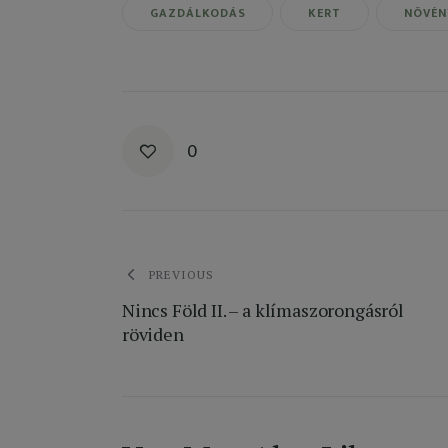
GAZDÁLKODÁS
KERT
NÖVÉN
0
Bejegyzés
PREVIOUS
Nincs Föld II. – a klímaszorongásról
navigáció
röviden