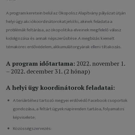
A program keretein belül az Ökopolisz Alapítvány pályázat útján 
helyi ügy akciókoordinátorokat jelöl ki, akinek feladata a 
problémák feltárása, az ökopolitika elveinek megfelelő válasz 
kidolgozása és annak népszerűsítése. A megbízás kiemelt 
témakörei: erdővédelem, akkumulátorgyárak elleni tiltakozás.
A program időtartama:
2022. november 1.
– 2022. december 31. (2 hónap)
A helyi ügy koordinátorok feladatai:
A területéhez tartozó megyei erdővédő Facebook csoportok
gondozása, a feltárt ügyek napirenden tartása, folyamatos
képviselete;
Közösségszervezés: