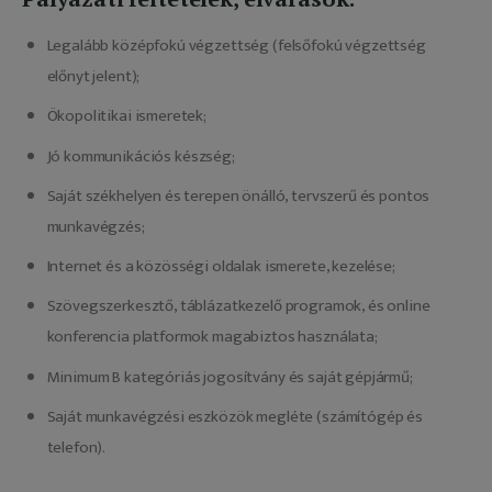
Legalább középfokú végzettség (felsőfokú végzettség
előnyt jelent);
Ökopolitikai ismeretek;
Jó kommunikációs készség;
Saját székhelyen és terepen önálló, tervszerű és pontos
munkavégzés;
Internet és a közösségi oldalak ismerete, kezelése;
Szövegszerkesztő, táblázatkezelő programok, és online
konferencia platformok magabiztos használata;
Minimum B kategóriás jogosítvány és saját gépjármű;
Saját munkavégzési eszközök megléte (számítógép és
telefon).