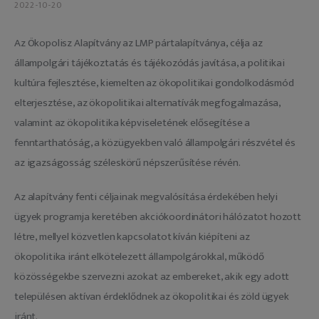
2022-10-20
Adatkezelés
Az Ökopolisz Alapítvány az LMP pártalapítványa, célja az 
állampolgári tájékoztatás és tájékozódás javítása, a politikai 
kultúra fejlesztése, kiemelten az ökopolitikai gondolkodásmód 
elterjesztése, az ökopolitikai alternatívák megfogalmazása, 
valamint az ökopolitika képviseletének elősegítése a 
fenntarthatóság, a közügyekben való állampolgári részvétel és 
az igazságosság széleskörű népszerűsítése révén.
Az alapítvány fenti céljainak megvalósítása érdekében helyi 
ügyek programja keretében akciókoordinátori hálózatot hozott 
létre, mellyel közvetlen kapcsolatot kíván kiépíteni az 
ökopolitika iránt elkötelezett állampolgárokkal, működő 
közösségekbe szervezni azokat az embereket, akik egy adott 
településen aktívan érdeklődnek az ökopolitikai és zöld ügyek 
iránt.