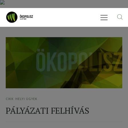
Rólunk
Cikkek
SDG célok
Videó
CIKK
HELYI ÜGYEK
Ellensúly
PÁLYÁZATI FELHÍVÁS
Kapcsolat