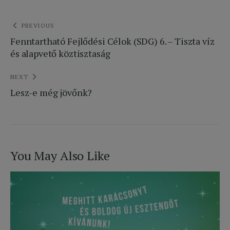
Bejegyzés
PREVIOUS
Fenntartható Fejlődési Célok (SDG) 6. – Tiszta víz
navigáció
és alapvető köztisztaság
NEXT
Lesz-e még jövőnk?
You May Also Like