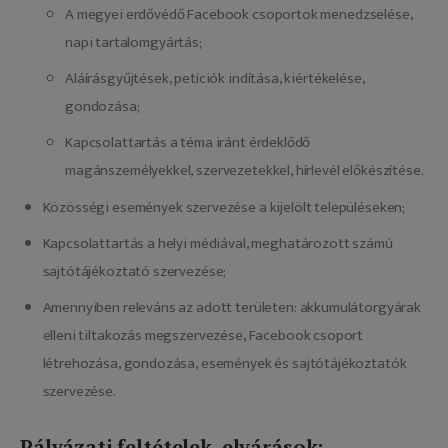
A megyei erdővédő Facebook csoportok menedzselése,
napi tartalomgyártás;
Aláírásgyűjtések, petíciók indítása, kiértékelése,
gondozása;
Kapcsolattartás a téma iránt érdeklődő
magánszemélyekkel, szervezetekkel, hírlevél előkészítése.
Közösségi események szervezése a kijelölt településeken;
Kapcsolattartás a helyi médiával, meghatározott számú
sajtótájékoztató szervezése;
Amennyiben releváns az adott területen: akkumulátorgyárak
elleni tiltakozás megszervezése, Facebook csoport
létrehozása, gondozása, események és sajtótájékoztatók
szervezése.
Pályázati feltételek, elvárások: