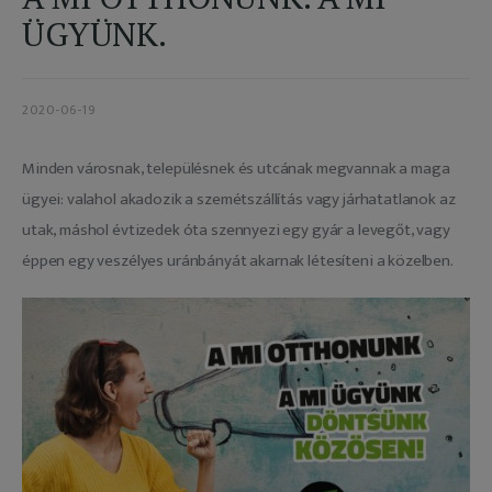
Adatkezelés
ÜGYÜNK.
2020-06-19
Minden városnak, településnek és utcának megvannak a maga 
ügyei: valahol akadozik a szemétszállítás vagy járhatatlanok az 
utak, máshol évtizedek óta szennyezi egy gyár a levegőt, vagy 
éppen egy veszélyes uránbányát akarnak létesíteni a közelben.