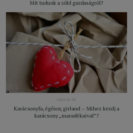
Mit tudunk a zöld gazdaságról?
2022-01-05
Karácsonyfa, égősor, girland — Mihez kezdj a
karácsony „maradékaival”?