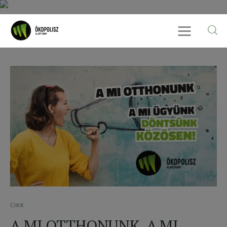
Rólunk
Cikkek
SDG célok
Videó
Ellensúly
CIKK
Kapcsolat
A MI OTTHONUNK. A MI