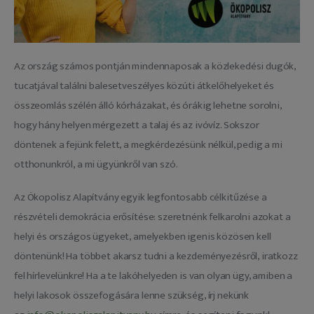
Az ország számos pontján mindennaposak a közlekedési dugók, 
tucatjával találni balesetveszélyes közúti átkelőhelyeket és 
összeomlás szélén álló kórházakat, és órákig lehetne sorolni, 
hogy hány helyen mérgezett a talaj és az ivóvíz. Sokszor 
döntenek a fejünk felett, a megkérdezésünk nélkül, pedig a mi 
otthonunkról, a mi ügyünkről van szó.
Az Ökopolisz Alapítvány egyik legfontosabb célkitűzése a 
részvételi demokrácia erősítése: szeretnénk felkarolni azokat a 
helyi és országos ügyeket, amelyekben igenis közösen kell 
döntenünk! Ha többet akarsz tudni a kezdeményezésről, iratkozz 
fel hírlevelünkre! Ha a te lakóhelyeden is van olyan ügy, amiben a 
helyi lakosok összefogására lenne szükség, írj nekünk 