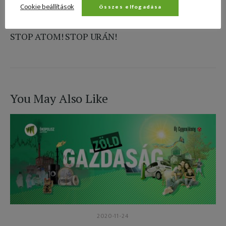
Cookie beállítások
Összes elfogadása
NEXT
STOP ATOM! STOP URÁN!
You May Also Like
2020-11-24