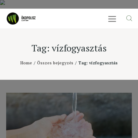
Tag: vízfogyasztás
Rólunk
Home
Összes bejegyzés
Tag: vízfogyasztás
Cikkek
SDG célok
Videó
Ellensúly
Kapcsolat