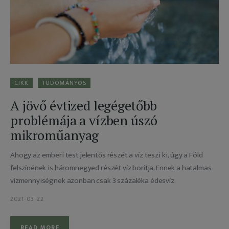
Adatkezelés
CIKK
TUDOMÁNYOS
A jövő évtized legégetőbb
problémája a vízben úszó
mikroműanyag
Ahogy az emberi test jelentős részét a víz teszi ki, úgy a Föld
felszínének is háromnegyed részét víz borítja. Ennek a hatalmas
vízmennyiségnek azonban csak 3 százaléka édesvíz.
2021-03-22
READ MORE