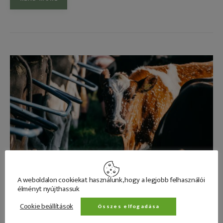
A weboldalon cookiekat használunk, hogy a legjobb felhasználói
élményt nyújthassuk
Cookie beállítások
Összes elfogadása
CIKK
EGYÉB