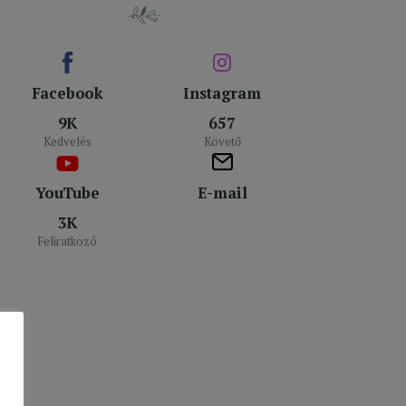
Facebook
Instagram
9K
657
Kedvelés
Követő
YouTube
E-mail
3K
Feliratkozó