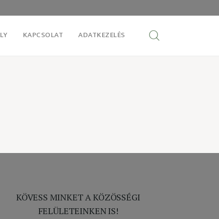
LY
KAPCSOLAT
ADATKEZELÉS
KÖVESS MINKET A KÖZÖSSÉGI
FELÜLETEINKEN IS!