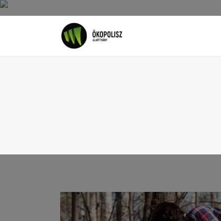
Rólunk
Cikkek
SDG célok
Videó
Ellensúly
Kapcsolat
Adatkezelés