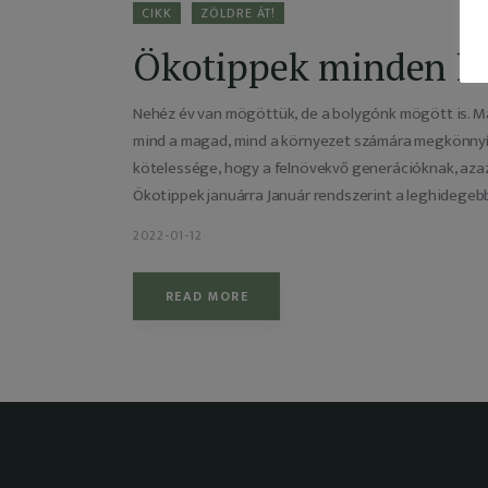
CIKK
ZÖLDRE ÁT!
Ökotippek minden h
Nehéz év van mögöttük, de a bolygónk mögött is. M
mind a magad, mind a környezet számára megkönnyí
kötelessége, hogy a felnövekvő generációknak, aza
Ökotippek januárra Január rendszerint a leghidegeb
2022-01-12
READ MORE