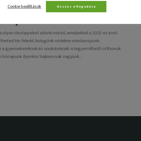
Cookie beállítások
Összes elfogadása
ónapra
a olyan ökotippeket adunk neked, amelyekkel a 2022-es évet
theted. Ne feledd, bolygónk védelme mindannyiunk
z a gyermekeinknek és unokáinknak is legyen élhető otthonuk.
b hónapunk. Ilyenkor hajlamosak vagyunk…