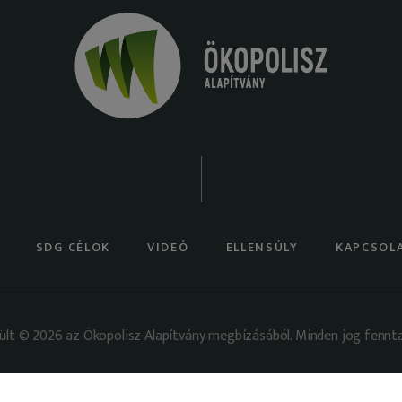
SDG CÉLOK
VIDEÓ
ELLENSÚLY
KAPCSOL
ült © 2026 az Ökopolisz Alapítvány megbízásából. Minden jog fennta