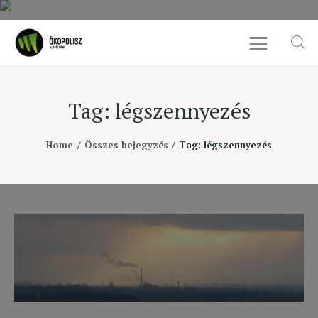
Tag: légszennyezés
Rólunk
Home
Összes bejegyzés
Tag: légszennyezés
Cikkek
SDG célok
Videó
Ellensúly
Kapcsolat