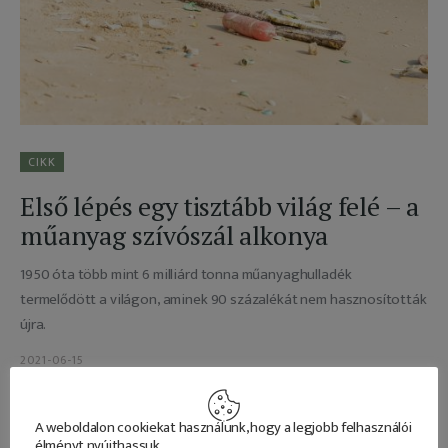
Adatkezelés
CIKK
Első lépés egy tisztább világ felé – a
műanyag szívószál alkonya
1950 óta több mint 6 milliárd tonna műanyaghulladék
termelődött a világon, aminek 90 százalékát nem hasznosították
újra.
2021-06-15
READ MORE
A weboldalon cookiekat használunk, hogy a legjobb felhasználói
élményt nyújthassuk