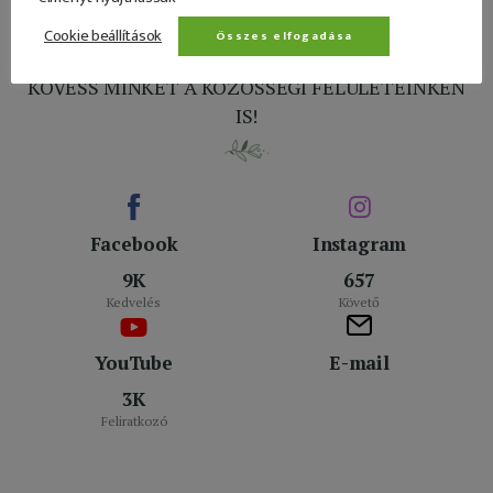
Cookie beállítások
Összes elfogadása
KÖVESS MINKET A KÖZÖSSÉGI FELÜLETEINKEN
IS!
Facebook
Instagram
9K
657
Kedvelés
Követő
YouTube
E-mail
3K
Feliratkozó