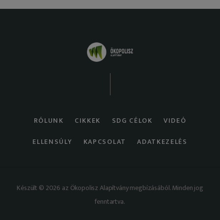
RÓLUNK
CIKKEK
SDG CÉLOK
VIDEÓ
ELLENSÚLY
KAPCSOLAT
ADATKEZELÉS
Készült © 2026 az Ökopolisz Alapítvány megbízásából. Minden jog
fenntartva.