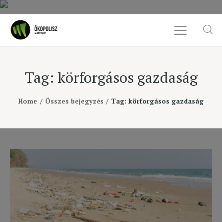
Tag: körforgásos gazdaság
Rólunk
Home
Összes bejegyzés
Tag: körforgásos gazdaság
Cikkek
SDG célok
Videó
Ellensúly
Kapcsolat