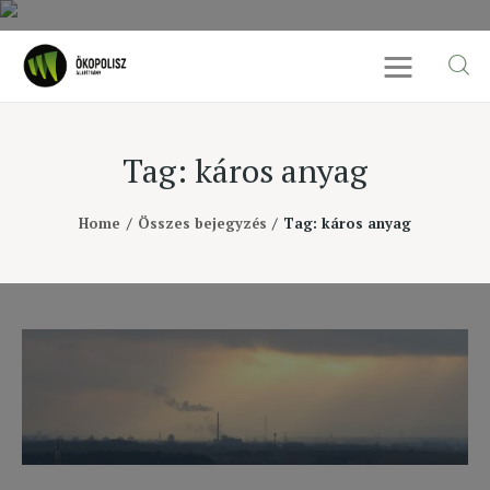
Tag: káros anyag
Rólunk
Home
Összes bejegyzés
Tag: káros anyag
Cikkek
SDG célok
Videó
Ellensúly
Kapcsolat