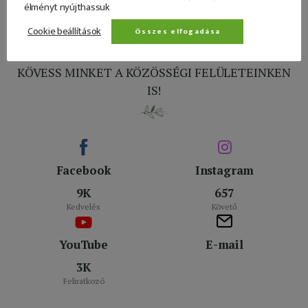
élményt nyújthassuk
Cookie beállítások
Összes elfogadása
KÖVESS MINKET A KÖZÖSSÉGI FELÜLETEINKEN
IS!
Facebook
Instagram
9K
657
Kedvelés
Követő
YouTube
E-mail
3K
Feliratkozó