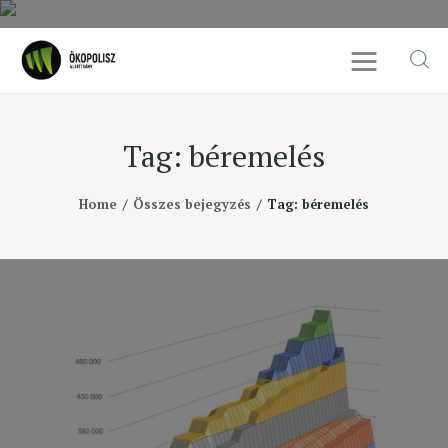
Tag: béremelés
Rólunk
Home
Összes bejegyzés
Tag: béremelés
Cikkek
SDG célok
Videó
Ellensúly
Kapcsolat