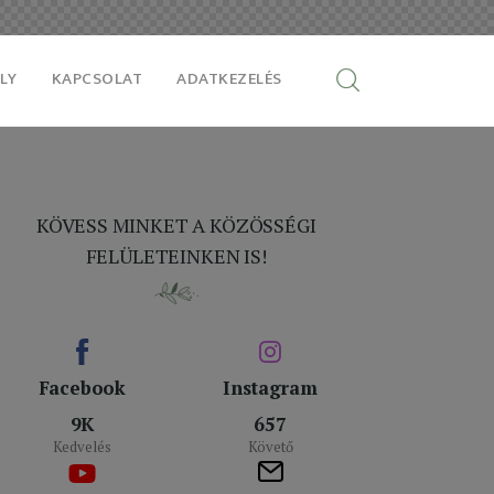
LY
KAPCSOLAT
ADATKEZELÉS
KÖVESS MINKET A KÖZÖSSÉGI
FELÜLETEINKEN IS!
Facebook
Instagram
9K
657
Kedvelés
Követő