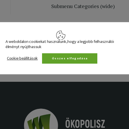
Submenu Categories (wide)
A weboldalon cookiekat használunk, hogy a legjobb felhasználói
élményt nyújthassuk
Header – Single Post
Cookie beállítások
Összes elfogadása