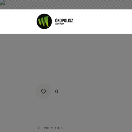
Rólunk
Cikkek
SDG célok
Videó
Ellensúly
Kapcsolat
0
Adatkezelés
Bejegyzés
PREVIOUS