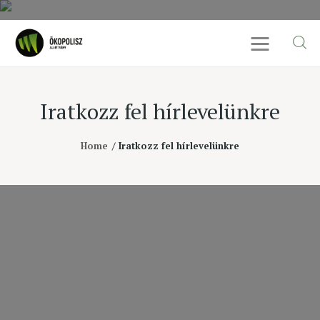
Iratkozz fel hírlevelünkre
Rólunk
Home
Iratkozz fel hírlevelünkre
Cikkek
SDG célok
Videó
Ellensúly
Kapcsolat