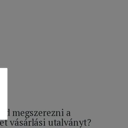
tnéd megszerezni a
et vásárlási utalványt?