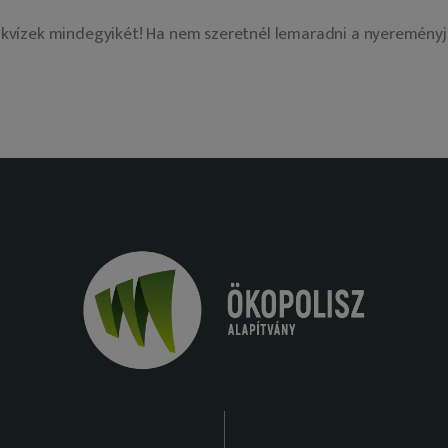
ti kvízek mindegyikét! Ha nem szeretnél lemaradni a nyereményj