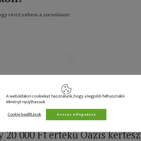
gy részt vehess a sorsoláson:
A weboldalon cookiekat használunk, hogy a legjobb felhasználói
élményt nyújthassuk
Cookie beállítások
Összes elfogadása
azán elkötelezett vagy, és szere
 20 000 Ft értékű Oázis kertész