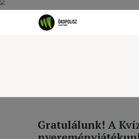
Rólunk
Cikkek
SDG célok
Videó
Ellensúly
Kapcsolat
Adatkezelés
Gratulálunk! A Kvíz
nyereményjátékun