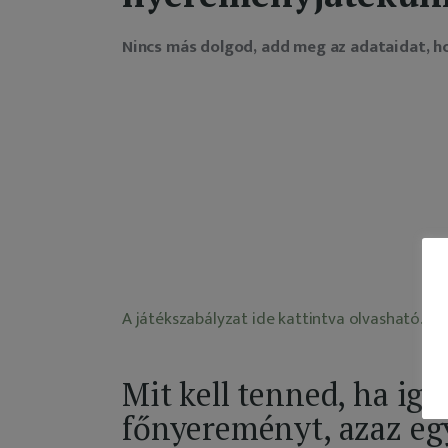
Nincs más dolgod, add meg az adataidat, ho
A játékszabályzat ide kattintva olvasható.
Mit kell tenned, ha ig
főnyereményt, azaz egy