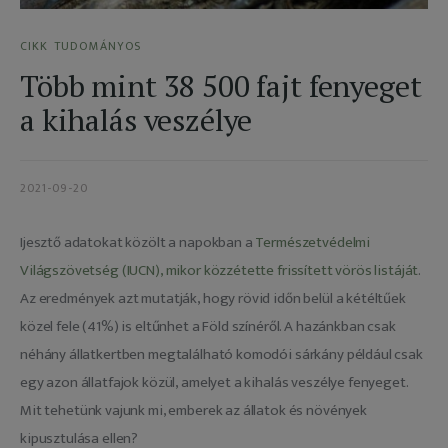
Adatkezelés
CIKK
TUDOMÁNYOS
Több mint 38 500 fajt fenyeget
a kihalás veszélye
2021-09-20
Ijesztő adatokat közölt a napokban a 
Természetvédelmi 
Világszövetség (IUCN), mikor közzétette frissített vörös listáját
. 
Az eredmények azt mutatják, hogy rövid időn belül a kétéltűek 
közel fele (41%) is eltűnhet a Föld színéről. A hazánkban csak 
néhány állatkertben megtalálható komodói sárkány például csak 
egy azon állatfajok közül, amelyet a kihalás veszélye fenyeget. 
Mit tehetünk vajunk mi, emberek az állatok és növények 
kipusztulása ellen? 