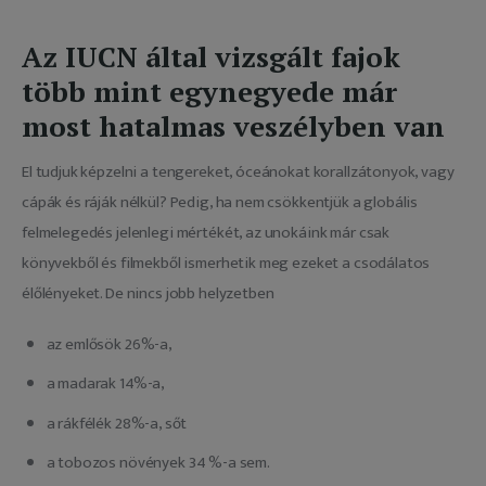
Az IUCN által vizsgált fajok
több mint egynegyede már
most hatalmas veszélyben van
El tudjuk képzelni a tengereket, óceánokat korallzátonyok, vagy 
cápák és ráják nélkül? Pedig, ha nem csökkentjük a globális 
felmelegedés jelenlegi mértékét, az unokáink már csak 
könyvekből és filmekből ismerhetik meg ezeket a csodálatos 
élőlényeket. De nincs jobb helyzetben
az emlősök 26%-a,
a madarak 14%-a,
a rákfélék 28%-a, sőt
a tobozos növények 34 %-a sem.