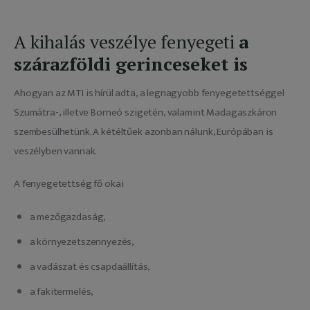
A kihalás veszélye fenyegeti
a
szárazföldi gerinceseket is
Ahogyan az MTI is hírül adta, a legnagyobb fenyegetettséggel 
Szumátra-, illetve Borneó szigetén, valamint Madagaszkáron 
szembesülhetünk. A kétéltűek azonban nálunk, Európában is 
veszélyben vannak.
A fenyegetettség fő okai
a mezőgazdaság,
a környezetszennyezés,
a vadászat és csapdaállítás,
a fakitermelés,