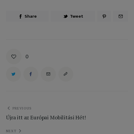
Share
Tweet
0
Bejegyzés
PREVIOUS
Újra itt az Európai Mobilitási Hét!
navigáció
NEXT