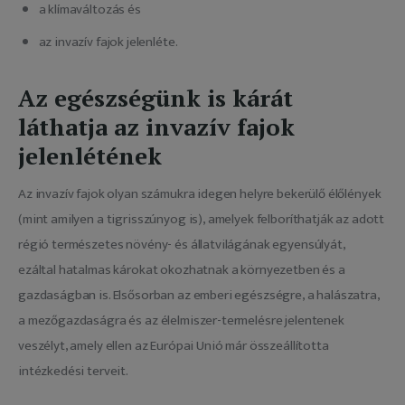
a klímaváltozás és
az invazív fajok jelenléte.
Az egészségünk is kárát
láthatja az invazív fajok
jelenlétének
Az invazív fajok olyan számukra idegen helyre bekerülő élőlények 
(mint amilyen a tigrisszúnyog is), amelyek felboríthatják az adott 
régió természetes növény- és állatvilágának egyensúlyát, 
ezáltal hatalmas károkat okozhatnak a környezetben és a 
gazdaságban is. Elsősorban az emberi egészségre, a halászatra, 
a mezőgazdaságra és az élelmiszer-termelésre jelentenek 
veszélyt, amely ellen az Európai Unió már összeállította 
intézkedési terveit. 