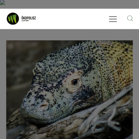
Rólunk
Cikkek
SDG célok
Videó
Ellensúly
Kapcsolat