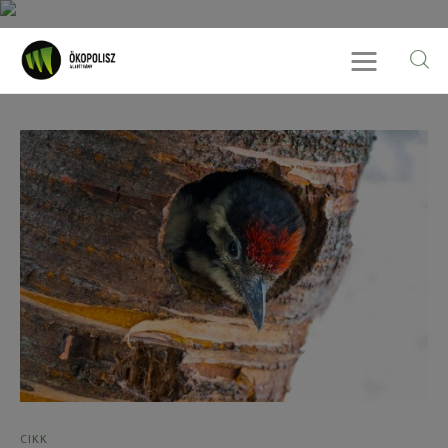
Rólunk
Cikkek
SDG célok
Videó
Ellensúly
Kapcsolat
CIKK