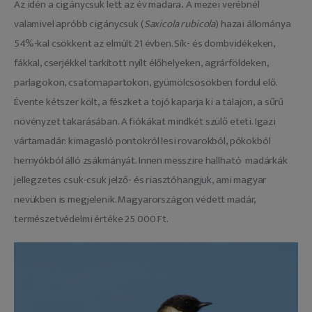
Az idén a cigánycsuk lett az év madara
. 
A mezei verébnél 
valamivel apróbb cigánycsuk (
Saxicola rubicola
) hazai állománya 
54%-kal csökkent az elmúlt 21 évben. Sík- és dombvidékeken, 
fákkal, cserjékkel tarkított nyílt élőhelyeken, agrárföldeken, 
parlagokon, csatornapartokon, gyümölcsösökben fordul elő. 
Évente kétszer költ, a fészket a tojó kaparja ki a talajon, a sűrű 
növényzet takarásában. A fiókákat mindkét szülő eteti. Igazi 
vártamadár: kimagasló pontokról lesi rovarokból, pókokból 
hernyókból álló zsákmányát. Innen messzire hallható  madárkák 
jellegzetes csuk-csuk jelző- és riasztóhangjuk, ami magyar 
nevükben is megjelenik. Magyarországon védett madár, 
természetvédelmi értéke 25 000 Ft.