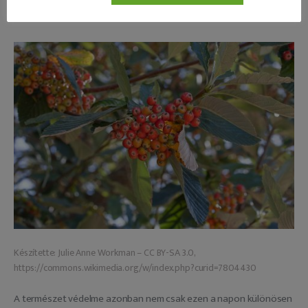
értéke 10 000 Ft.
Készítette: Julie Anne Workman – CC BY-SA 3.0,
https://commons.wikimedia.org/w/index.php?curid=7804430
A természet védelme azonban nem csak ezen a napon különösen 