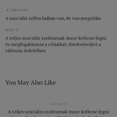
Bejegyzés
PREVIOUS
A szociális szféra bajban van, de van megoldás
navigáció
NEXT
A teljes szociális szektornak össze kellene fogni
és megfogalmazni a céljaikat, törekvéseiket a
változás érdekében
You May Also Like
2021-05-13
A teljes szociális szektornak össze kellene fogni