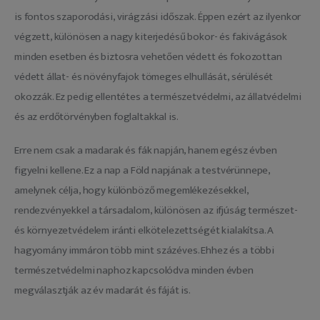
is fontos szaporodási, virágzási időszak. Éppen ezért az ilyenkor 
végzett, különösen a nagy kiterjedésű bokor- és fakivágások 
minden esetben és biztosra vehetően védett és fokozottan 
védett állat- és növényfajok tömeges elhullását, sérülését 
okozzák. Ez pedig ellentétes a természetvédelmi, az állatvédelmi 
és az erdőtörvényben foglaltakkal is.
Erre nem csak a madarak és fák napján, hanem egész évben 
figyelni kellene. Ez a nap a Föld napjának a testvérünnepe, 
amelynek célja, hogy különböző megemlékezésekkel, 
rendezvényekkel a társadalom, különösen az ifjúság természet- 
és környezetvédelem iránti elkötelezettségét kialakítsa. A 
hagyomány immáron több mint százéves. Ehhez és a többi 
természetvédelmi naphoz kapcsolódva minden évben 
megválasztják az év madarát és fáját is.