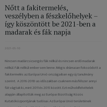
Adatkezelés
Nőtt a fakitermelés,
veszélyben a fészkelőhelyek –
így köszöntött be 2021-ben a
madarak és fák napja
2021-05-10
Nincsen madárcsicsergés fák nélkül és nincsen erdő madarak 
nélkül. Fák nélkül ember sem lenne. Mégis drámaian fokozódott a 
fakitermelés az Európai Unió országaiban egy új tanulmány 
szerint.  A 2016-2018-as időszakban csaknem másfélszer annyi 
fát vágtak ki, mint 2011 és 2015 között. Ezt műholdfelvételek 
alapján állapították meg az Európai Bizottság Közös 
Kutatóközpontjának tudósai. Az Európai Unió területének 