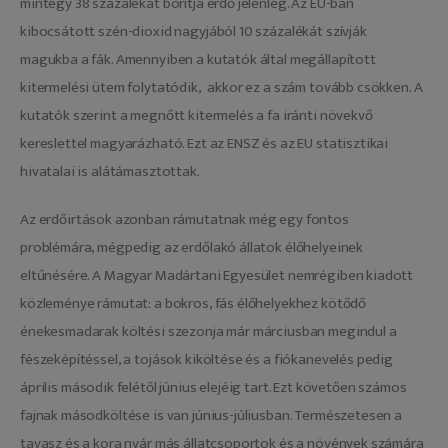
mintegy 38 százalékát borítja erdő jelenleg. Az EU-ban 
kibocsátott szén-dioxid nagyjából 10 százalékát szívják 
magukba a fák. Amennyiben a kutatók által megállapított 
kitermelési ütem folytatódik,  akkor ez a szám tovább csökken. A 
kutatók szerint a megnőtt kitermelés a fa iránti növekvő 
kereslettel magyarázható. Ezt az ENSZ és az EU statisztikai 
hivatalai is alátámasztottak.
Az erdőirtások azonban rámutatnak még egy fontos 
problémára, mégpedig az erdőlakó állatok élőhelyeinek 
eltűnésére. A Magyar Madártani Egyesület nemrégiben kiadott 
közleménye rámutat: a bokros, fás élőhelyekhez kötődő 
énekesmadarak költési szezonja már márciusban megindul a 
fészeképítéssel, a tojások kiköltése és a fiókanevelés pedig 
április második felétől június elejéig tart. Ezt követően számos 
fajnak másodköltése is van június-júliusban. Természetesen a 
tavasz és a kora nyár más állatcsoportok és a növények számára 