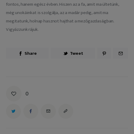
fontos, hanem egész évben. Hiszen az a fa, amit ma ültetünk, 
még unokáinkat is szolgálja, az a madár pedig, amit ma 
megitatunk, holnap hasznot hajthat a mezőgazdaságban. 
Vigyázzunk rájuk.  
Share
Tweet
0