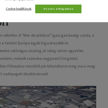
Cookie beállítások
Összes elfogadása
ori
véletlen. A “Mar de plástico” igazi gazdasági csoda, a 
 a terület Európa egyik legszárazabb és 
nére valóságos sivatag. Jó ideig szinte egyetlen 
 western, melyek számára nagyszerű forgatási 
atlan fóliasátor-mezőtől pár kilométerre még ma is meg 
t vadnyugati díszletvárosát.