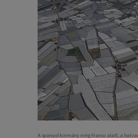
A spanyol kormány még Franco alatt, a hatv