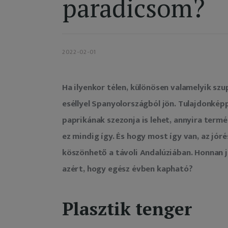
paradicsom?
2022-02-01
Ha ilyenkor télen, különösen valamelyik sz
eséllyel Spanyolországból jön. Tulajdonképp
paprikának szezonja is lehet, annyira term
ez mindig így. És hogy most így van, az jór
köszönhető a távoli Andalúziában. Honnan j
azért, hogy egész évben kapható?
Plasztik tenger