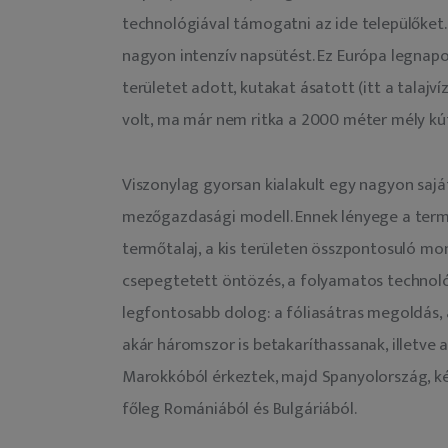
technológiával támogatni az ide települőket. 
nagyon intenzív napsütést. Ez Európa legnapo
területet adott, kutakat ásatott (itt a tala
volt, ma már nem ritka a 2000 méter mély kú
Viszonylag gyorsan kialakult egy nagyon saját
mezőgazdasági modell. Ennek lényege a termé
termőtalaj, a kis területen összpontosuló mon
csepegtetett öntözés, a folyamatos technológi
legfontosabb dolog: a fóliasátras megoldás, a
akár háromszor is betakaríthassanak, illetve
Marokkóból érkeztek, majd Spanyolország, ké
főleg Romániából és Bulgáriából.