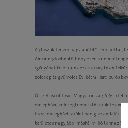
A plasztik tenger nagyjából 40 ezer hektár, te
Ami megdöbbentő, hogy ezen a nem túl nagy te
igényének felét (!), és ez az arány télen felk
zöldség és gyümölcs. Évi kétmilliárd eurós bev
Összehasonlításul: Magyarország 
teljes
 (tehá
melegházi) zöldségtermesztő területe ennek na
hazai melegházi terület pedig az andalúziainak
területen nagyjából másfél millió tonna zöld