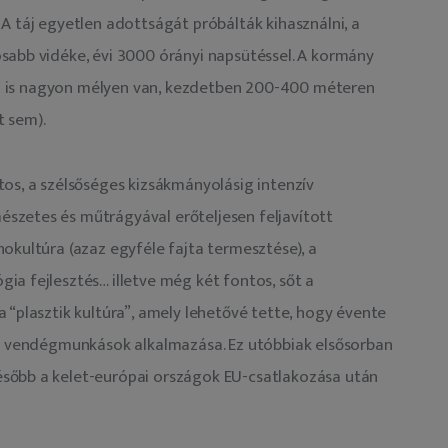
A táj egyetlen adottságát próbálták kihasználni, a 
sabb vidéke, évi 3000 órányi napsütéssel. A kormány 
jvíz is nagyon mélyen van, kezdetben 200-400 méteren 
t sem).
os, a szélsőséges kizsákmányolásig intenzív 
szetes és műtrágyával erőteljesen feljavított 
okultúra (azaz egyféle fajta termesztése), a 
a fejlesztés… illetve még két fontos, sőt a 
 “plasztik kultúra”, amely lehetővé tette, hogy évente 
 a vendégmunkások alkalmazása. Ez utóbbiak elsősorban 
sőbb a kelet-európai országok EU-csatlakozása után 