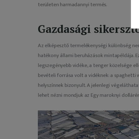
területen harmadannyi termés.
Gazdasági sikerszt
Az elképesztő termelékenységi különbség nem 
hatékony állami beruházások mintapéldája. Ez
legszegényebb vidéke, a tenger közelsége elle
bevételi forrása volt a vidéknek: a spaghetti
helyszínnek bizonyult. A jelenlegi végeláthat
lehet nézni mondjuk az Egy maroknyi dollárér