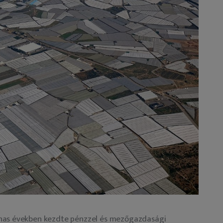
anas években kezdte pénzzel és mezőgazdasági 