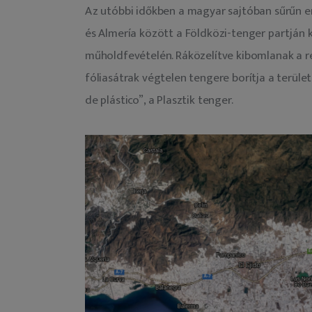
Az utóbbi időkben a magyar sajtóban sűrűn em
és Almería között a Földközi-tenger partján 
műholdfevételén. Ráközelítve kibomlanak a ré
fóliasátrak végtelen tengere borítja a területe
de plástico”, a Plasztik tenger.