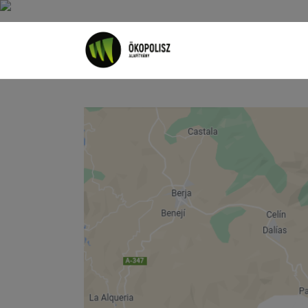
Rólunk
Cikkek
SDG célok
Videó
Ellensúly
Kapcsolat
Adatkezelés