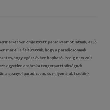
upermarketben ömlesztett paradicsomot látunk, az jó 
en már el is felejtettük, hogy a paradicsomnak, 
észetes, hogy egész évben kapható. Pedig nem volt 
észt egyetlen aprócska tengerparti síkságnak 
ön a spanyol paradicsom, és milyen árat fizetünk 