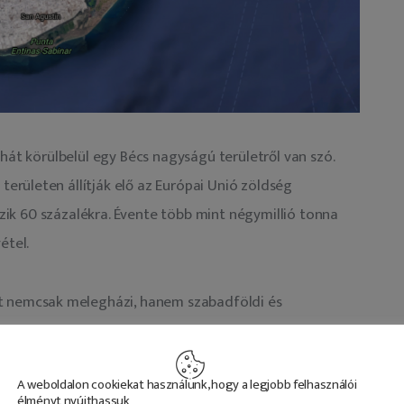
hát körülbelül egy Bécs nagyságú területről van szó. 
rületen állítják elő az Európai Unió zöldség 
úszik 60 százalékra. Évente több mint négymillió tonna 
étel.
t nemcsak melegházi, hanem szabadföldi és 
gyjából a duplája, körülbelül 80-85 ezer hektár. A 
 kevesebb mint tizede, kb. 3700 hektár. A teljes hazai 
A weboldalon cookiekat használunk, hogy a legjobb felhasználói
ségfélét termelnek meg. Tehát kétszer akkora 
élményt nyújthassuk