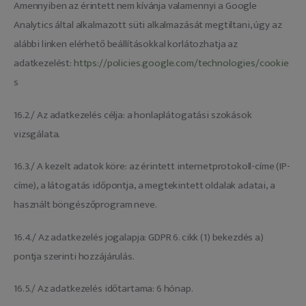
Amennyiben az érintett nem kívánja valamennyi a Google
Analytics által alkalmazott süti alkalmazását megtiltani, úgy az
alábbi linken elérhető beállításokkal korlátozhatja az
adatkezelést:
https://policies.google.com/technologies/cookie
s
16.2./ Az adatkezelés célja: a honlaplátogatási szokások
vizsgálata.
16.3./ A kezelt adatok köre: az érintett internetprotokoll-címe (IP-
címe), a látogatás időpontja, a megtekintett oldalak adatai, a
használt böngészőprogram neve.
16.4./ Az adatkezelés jogalapja: GDPR 6. cikk (1) bekezdés a)
pontja szerinti hozzájárulás.
16.5./ Az adatkezelés időtartama: 6 hónap.