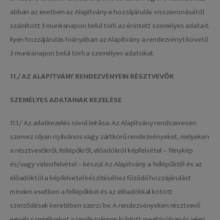
abban az esetben az Alapítvány a hozzájárulás visszavonásától
számított 3 munkanapon belül törli az érintett személyes adatait.
Ilyen hozzájárulás hiányában az Alapítvány a rendezvényt követő
3 munkanapon belül törli a személyes adatokat.
11./ AZ ALAPÍTVÁNY RENDEZVÉNYEIN RÉSZTVEVŐK
SZEMÉLYES ADATAINAK KEZELÉSE
11.1./ Az adatkezelés rövid leírása: Az Alapítvány rendszeresen
szervez olyan nyilvános vagy zártkörű rendezvényeket, melyeken
a résztvevőkről, fellépőkről, előadókról képfelvétel – fénykép
és/vagy videofelvétel – készül. Az Alapítvány a fellépőktől és az
előadóktól a képfelvétel készítéséhez fűződő hozzájárulást
minden esetben a fellépőkkel és az előadókkal kötött
szerződések keretében szerzi be. A rendezvényeken résztvevő
egyéb személyeket a rendezvényre küldött meghívóban és jelen