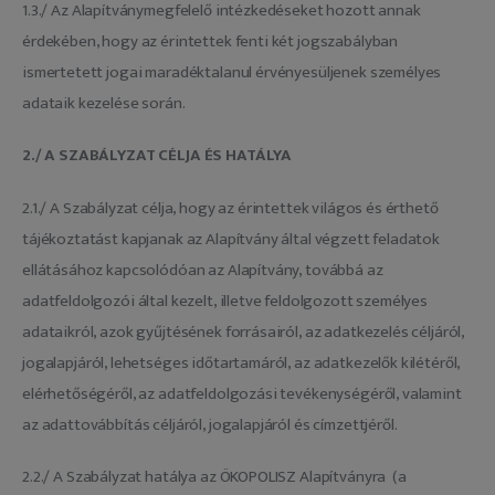
1.3./ Az Alapítványmegfelelő intézkedéseket hozott annak
érdekében, hogy az érintettek fenti két jogszabályban
ismertetett jogai maradéktalanul érvényesüljenek személyes
adataik kezelése során.
2./ A SZABÁLYZAT CÉLJA ÉS HATÁLYA
2.1./ A Szabályzat célja, hogy az érintettek világos és érthető
tájékoztatást kapjanak az Alapítvány által végzett feladatok
ellátásához kapcsolódóan az Alapítvány, továbbá az
adatfeldolgozói által kezelt, illetve feldolgozott személyes
adataikról, azok gyűjtésének forrásairól, az adatkezelés céljáról,
jogalapjáról, lehetséges időtartamáról, az adatkezelők kilétéről,
elérhetőségéről, az adatfeldolgozási tevékenységéről, valamint
az adattovábbítás céljáról, jogalapjáról és címzettjéről.
2.2./ A Szabályzat hatálya az ÖKOPOLISZ Alapítványra (a