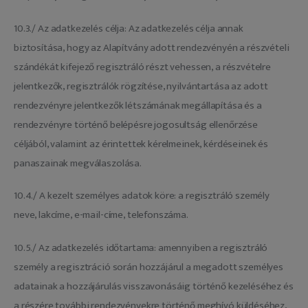
10.3./ Az adatkezelés célja: Az adatkezelés célja annak
biztosítása, hogy az Alapítvány adott rendezvényén a részvételi
szándékát kifejező regisztráló részt vehessen, a részvételre
jelentkezők, regisztrálók rögzítése, nyilvántartása az adott
rendezvényre jelentkezők létszámának megállapítása és a
rendezvényre történő belépésre jogosultság ellenőrzése
céljából, valamint az érintettek kérelmeinek, kérdéseinek és
panaszainak megválaszolása.
10.4./ A kezelt személyes adatok köre: a regisztráló személy
neve, lakcíme, e-mail-címe, telefonszáma.
10.5./ Az adatkezelés időtartama: amennyiben a regisztráló
személy a regisztráció során hozzájárul a megadott személyes
adatainak a hozzájárulás visszavonásáig történő kezeléséhez és
a részére további rendezvényekre történő meghívó küldéséhez,