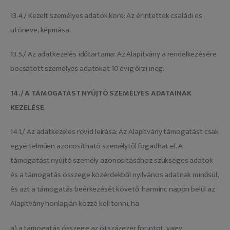
13.4./ Kezelt személyes adatok köre: Az érintettek családi és
utóneve, képmása.
13.5./ Az adatkezelés időtartama: Az Alapítvány a rendelkezésére
bocsátott személyes adatokat 10 évig őrzi meg.
14./ A TÁMOGATÁST NYÚJTÓ SZEMÉLYES ADATAINAK
KEZELÉSE
14.1./ Az adatkezelés rövid leírása: Az Alapítvány támogatást csak
egyértelműen azonosítható személytől fogadhat el. A
támogatást nyújtó személy azonosításához szükséges adatok
és a támogatás összege közérdekből nyilvános adatnak minősül,
és azt a támogatás beérkezését követő harminc napon belül az
Alapítvány honlapján közzé kell tenni, ha
a) a támogatás összege az ötszázezer forintot, vagy