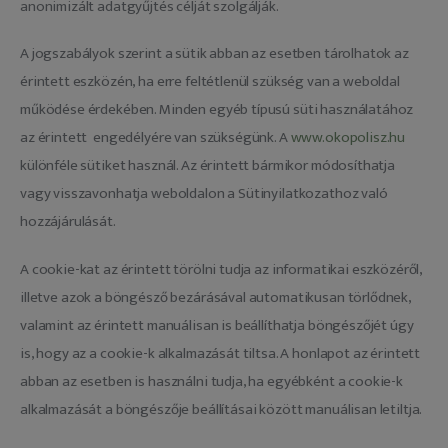
anonimizált adatgyűjtés célját szolgálják.
A jogszabályok szerint a sütik abban az esetben tárolhatok az
érintett eszközén, ha erre feltétlenül szükség van a weboldal
működése érdekében. Minden egyéb típusú süti használatához
az érintett engedélyére van szükségünk. A
www.okopolisz.hu
különféle sütiket használ. Az érintett bármikor módosíthatja
vagy visszavonhatja weboldalon a Sütinyilatkozathoz való
hozzájárulását.
A cookie-kat az érintett törölni tudja az informatikai eszközéről,
illetve azok a böngésző bezárásával automatikusan törlődnek,
valamint az érintett manuálisan is beállíthatja böngészőjét úgy
is, hogy az a cookie-k alkalmazását tiltsa. A honlapot az érintett
abban az esetben is használni tudja, ha egyébként a cookie-k
alkalmazását a böngészője beállításai között manuálisan letiltja.