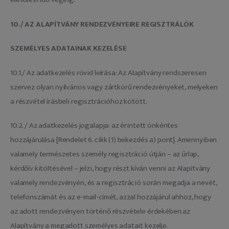
10./ AZ ALAPÍTVÁNY RENDEZVÉNYEIRE REGISZTRÁLÓK
SZEMÉLYES ADATAINAK KEZELÉSE
10.1./ Az adatkezelés rövid leírása: Az Alapítvány rendszeresen
szervez olyan nyilvános vagy zártkörű rendezvényeket, melyeken
a részvétel írásbeli regisztrációhoz kötött.
10.2. / Az adatkezelés jogalapja: az érintett önkéntes
hozzájárulása [Rendelet 6. cikk (1) bekezdés a) pont]. Amennyiben
valamely természetes személy regisztráció útján – az űrlap,
kérdőív kitöltésével – jelzi, hogy részt kíván venni az Alapítvány
valamely rendezvényén, és a regisztráció során megadja a nevét,
telefonszámát és az e-mail-címét, azzal hozzájárul ahhoz, hogy
az adott rendezvényen történő részvétele érdekében az
Alapítvány a megadott személyes adatait kezelje.