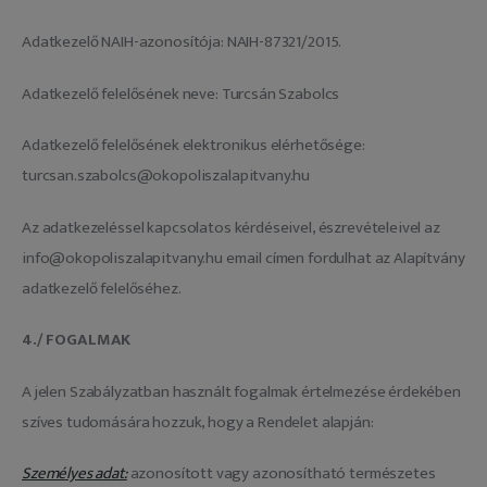
Adatkezelő NAIH-azonosítója: NAIH-87321/2015.
Adatkezelő felelősének neve: Turcsán Szabolcs
Adatkezelő felelősének elektronikus elérhetősége:
turcsan.szabolcs@okopoliszalapitvany.hu
Az adatkezeléssel kapcsolatos kérdéseivel, észrevételeivel az
info@okopoliszalapitvany.hu email címen fordulhat az Alapítvány
adatkezelő felelőséhez.
4./ FOGALMAK
A jelen Szabályzatban használt fogalmak értelmezése érdekében
szíves tudomására hozzuk, hogy a Rendelet alapján:
Személyes adat:
azonosított vagy azonosítható természetes