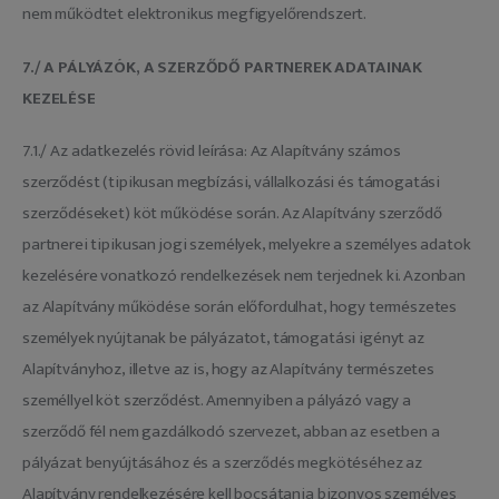
nem működtet elektronikus megfigyelőrendszert.
7./ A PÁLYÁZÓK, A SZERZŐDŐ PARTNEREK ADATAINAK
KEZELÉSE
7.1./ Az adatkezelés rövid leírása: Az Alapítvány számos
szerződést (tipikusan megbízási, vállalkozási és támogatási
szerződéseket) köt működése során. Az Alapítvány szerződő
partnerei tipikusan jogi személyek, melyekre a személyes adatok
kezelésére vonatkozó rendelkezések nem terjednek ki. Azonban
az Alapítvány működése során előfordulhat, hogy természetes
személyek nyújtanak be pályázatot, támogatási igényt az
Alapítványhoz, illetve az is, hogy az Alapítvány természetes
személlyel köt szerződést. Amennyiben a pályázó vagy a
szerződő fél nem gazdálkodó szervezet, abban az esetben a
pályázat benyújtásához és a szerződés megkötéséhez az
Alapítvány rendelkezésére kell bocsátania bizonyos személyes