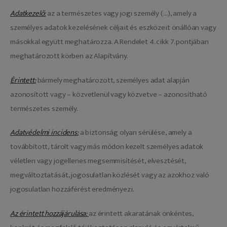
Adatkezelő:
az a természetes vagy jogi személy (…), amely a
személyes adatok kezelésének céljait és eszközeit önállóan vagy
másokkal együtt meghatározza. A Rendelet 4. cikk 7. pontjában
meghatározott körben az Alapítvány.
Érintett:
bármely meghatározott, személyes adat alapján
azonosított vagy – közvetlenül vagy közvetve – azonosítható
természetes személy.
Adatvédelmi incidens:
a biztonság olyan sérülése, amely a
továbbított, tárolt vagy más módon kezelt személyes adatok
véletlen vagy jogellenes megsemmisítését, elvesztését,
megváltoztatását, jogosulatlan közlését vagy az azokhoz való
jogosulatlan hozzáférést eredményezi.
Az érintett hozzájárulása:
az érintett akaratának önkéntes,