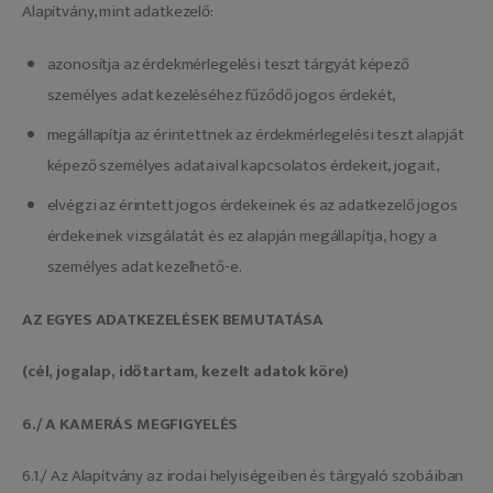
Alapítvány, mint adatkezelő:
azonosítja az érdekmérlegelési teszt tárgyát képező
személyes adat kezeléséhez fűződő jogos érdekét,
megállapítja az érintettnek az érdekmérlegelési teszt alapját
képező személyes adataival kapcsolatos érdekeit, jogait,
elvégzi az érintett jogos érdekeinek és az adatkezelő jogos
érdekeinek vizsgálatát és ez alapján megállapítja, hogy a
személyes adat kezelhető-e.
AZ EGYES ADATKEZELÉSEK BEMUTATÁSA
(cél, jogalap, időtartam, kezelt adatok köre)
6./
A
KAMERÁS MEGFIGYELÉS
6.1./ Az Alapítvány az irodai helyiségeiben és tárgyaló szobáiban