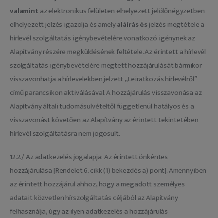
valamint
az elektronikus felületen elhelyezett jelölőnégyzetben
elhelyezett jelzés igazolja és amely
aláírás és
jelzés megtétele a
hírlevél szolgáltatás igénybevételére vonatkozó igénynek az
Alapítvány részére megküldésének feltétele. Az érintett a hírlevél
szolgáltatás igénybevételére megtett hozzájárulását bármikor
visszavonhatja a hírlevelekben jelzett „Leiratkozás hírlevélről”
című parancsikon aktiválásával. A hozzájárulás visszavonása az
Alapítvány általi tudomásulvételtől függetlenül hatályos és a
visszavonást követően az Alapítvány az érintett tekintetében
hírlevél szolgáltatásra nem jogosult.
12.2./ Az adatkezelés jogalapja: Az érintett önkéntes
hozzájárulása [Rendelet 6. cikk (1) bekezdés a) pont]. Amennyiben
az érintett hozzájárul ahhoz, hogy a megadott személyes
adatait közvetlen hírszolgáltatás céljából az Alapítvány
felhasználja, úgy az ilyen adatkezelés a hozzájárulás