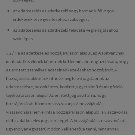
szükséges,
az adatkezelés az adatkezelő vagy harmadik fél jogos
érdekének érvényesítéséhez szükséges,
az adatkezelés az adatkezelő feladata végrehajtásához
szükséges
5.2./ Ha az adatkezelés hozzájáruláson alapul, az Alapítványnak,
mint adatkezelőnek képesnek kell lennie annak igazolására, hogy
az érintett személyes adatainak kezeléséhez hozzájárult. A
hozzájárulás akkor tekinthető megfelelő jogalapnak az
adatkezelésre, ha önkéntes, konkrét, egyértelmű és megfelelő
tájékoztatáson alapul. Az érintett jogosult arra, hogy
hozzájárulását bármikor visszavonja. A hozzájárulás
visszavonása nem érinti a hozzájáruláson alapuló, a visszavonás
előtti adatkezelés jogszerűségét. A hozzájárulás visszavonását
ugyanolyan egyszerű módon kell lehetővé tenni, mint annak