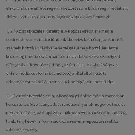
elektronikus elérhetőségen is közzéteszi a közösségi médiában,
illetve ezen a csatornán is tájékoztatja a közvéleményt.
13.2./ Az adatkezelés jogalapja: A közösségi online média
csatornán keresztül történő adatkezelés kizárólag az érintett
személy hozzájárulásával lehetséges, amely hozzájárulást a
közösségi média csatornán történő adatkezelési szabályzat
elfogadását követően ad meg az érintett. Az Alapítvány az
online média csatorna üzemeltetője által alkalmazott
adatkezelésre ráhatása nincs, azt befolyásolni nem tudja.
13.3./ Az adatkezelés célja: A közösségi online média csatornán
keresztül az Alapítvány adott rendezvényének megörökítése és
népszerűsítése, az Alapítvány működésével kapcsolatos adatok,
hírek, fényképek, információk közlésével, megosztásával. Az
adatkezelés célja