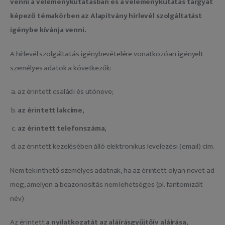
venni a véleménykutatásban és a véleménykutatás tárgyát
képező témakörben az Alapítvány hírlevél szolgáltatást
igénybe kívánja venni.
A hírlevél szolgáltatás igénybevételére vonatkozóan igényelt
személyes adatok a következők:
az érintett családi és utóneve;
az érintett lakcíme,
az érintett telefonszáma,
az érintett kezelésében álló elektronikus levelezési (email) cím.
Nem tekinthető személyes adatnak, ha az érintett olyan nevet ad
meg, amelyen a beazonosítás nem lehetséges (pl. fantomizált
név)
Az érintett
a nyilatkozatát az aláírásgyűjtőív aláírása,