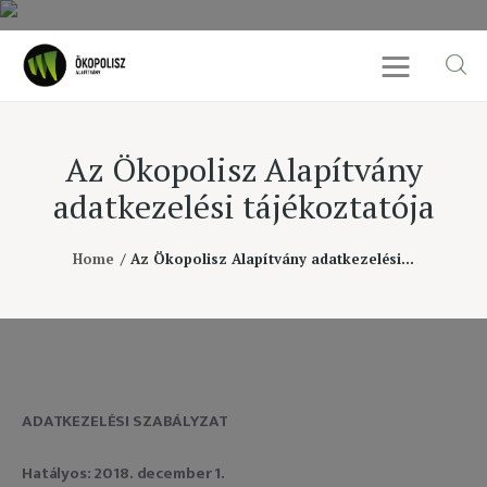
Az Ökopolisz Alapítvány
Rólunk
adatkezelési tájékoztatója
Cikkek
Home
Az Ökopolisz Alapítvány adatkezelési...
SDG célok
Videó
Ellensúly
ADATKEZELÉSI SZABÁLYZAT
Kapcsolat
Hatályos: 2018. december 1.