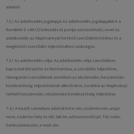
adatait.
7.2./ Az adatkezelés jogalapja: Az adatkezelés jogalapjaként a
Rendelet 6. cikk (1) bekezdés b) pontja azonosítható, mivel az
adatkezelés az Alapítvánnyal történő szerződéskötéshez és a
megkötött szerződés teljesítéséhez szükséges.
7.3./ Az adatkezelés célja: Az adatkezelés célja szerződéses
kapcsolat létrejötte és fenntartása, a szerződés teljesítése,
támogatási szerződések esetében az elszámolási, beszámolási
kötelezettség teljesítésének ellenőrzése, továbbá az Alapítványt
terhelő beszámolási, elszámolási kötelezettség teljesítése.
7.4./ A kezelt személyes adatok köre: név, születési név, anyja
neve, születési hely és idő, lakcím, adóazonosító jel, TAJ-szám,
bankszámlaszám, e-mail-cím.