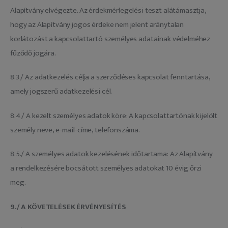
Alapítvány elvégezte. Az érdekmérlegelési teszt alátámasztja,
hogy az Alapítvány jogos érdeke nem jelent aránytalan
korlátozást a kapcsolattartó személyes adatainak védelméhez
fűződő jogára.
8.3./ Az adatkezelés célja a szerződéses kapcsolat fenntartása,
amely jogszerű adatkezelési cél.
8.4./ A kezelt személyes adatok köre: A kapcsolattartónak kijelölt
személy neve, e-mail-címe, telefonszáma.
8.5./ A személyes adatok kezelésének időtartama: Az Alapítvány
a rendelkezésére bocsátott személyes adatokat 10 évig őrzi
meg.
9./ A KÖVETELÉSEK ÉRVÉNYESÍTÉS