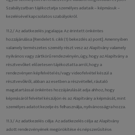
Szabályzatban tájékoztatja személyes adataik – képmásuk –
kezelésével kapcsolatos szabályokról.
11.2./ Az adatkezelés jogalapja: Az érintett önkéntes
hozzájárulása [Rendelet 6. cikk (1) bekezdés a) pont]. Amennyiben
valamely természetes személy részt vesz az Alapítvány valamely
nyilvános vagy zártkörű rendezvényén, úgy, hogy az Alapítvány a
résztvevőket előzetesen tájékoztatta arról, hogy a
rendezvényen képfelvétel és/vagy videofelvétel készül a
résztvevőkről, abban az esetben a részvétellel, ráutaló
magatartással önkéntes hozzájárulását adja ahhoz, hogy
képmásáról felvétel készüljön és az Alapítvány a képmását, mint
személyes adatot kezelje és felhasználja, nyilvánosságra hozza.
11.3./ Az adatkezelés célja: Az adatkezelés célja az Alapítvány
adott rendezvényének megörökítése és népszerűsítése.