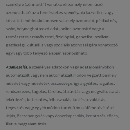
személyre („érintett”) vonatkozó bármely információ;
azonosítható az a természetes személy, aki közvetlen vagy
közvetett módon, különösen valamely azonosító, például név,
szám, helymeghatározó adat, online azonosító vagy a
természetes személy testi, fiziológiai, genetikai, szellemi,
gazdasági, kulturális vagy szociális azonosságára vonatkozó
egy vagy több tényező alapján azonosítható.
Adatkezelés:
a személyes adatokon vagy adatállományokon
automatizált vagy nem automatizált módon végzett bármely
művelet vagy műveletek összessége, így a gyűjtés, rögzítés,
rendszerezés, tagolás, tárolás, átalakítás vagy megváltoztatás,
lekérdezés, betekintés, felhasználás, közlés továbbítás,
terjesztés vagy egyéb módon történő hozzáférhetővé tétel
útján, összehangolás vagy összekapcsolás, korlátozás, törlés,
illetve megsemmisítés.