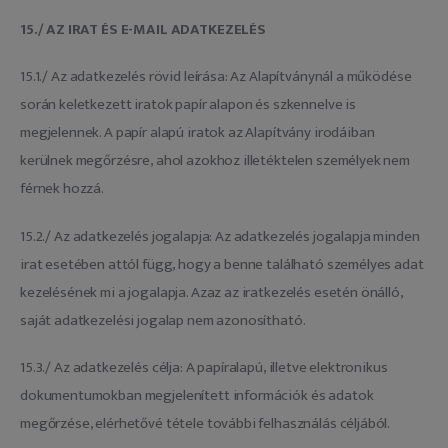
15./ AZ IRAT ÉS E-MAIL ADATKEZELÉS
15.1./ Az adatkezelés rövid leírása: Az Alapítványnál a működése
során keletkezett iratok papír alapon és szkennelve is
megjelennek. A papír alapú iratok az Alapítvány irodáiban
kerülnek megőrzésre, ahol azokhoz illetéktelen személyek nem
férnek hozzá.
15.2./ Az adatkezelés jogalapja: Az adatkezelés jogalapja minden
irat esetében attól függ, hogy a benne található személyes adat
kezelésének mi a jogalapja. Azaz az iratkezelés esetén önálló,
saját adatkezelési jogalap nem azonosítható.
15.3./ Az adatkezelés célja: A papíralapú, illetve elektronikus
dokumentumokban megjelenített információk és adatok
megőrzése, elérhetővé tétele további felhasználás céljából.