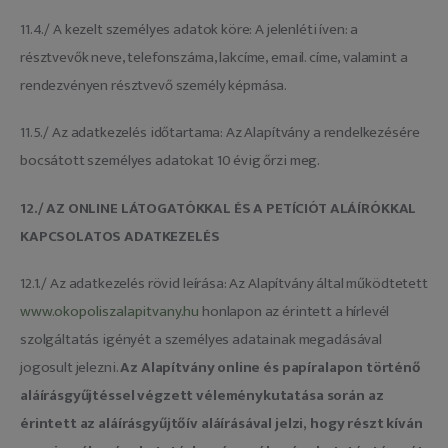
11.4./ A kezelt személyes adatok köre: A jelenléti íven: a
résztvevők neve, telefonszáma, lakcíme, email. címe, valamint a
rendezvényen résztvevő személy képmása.
11.5./ Az adatkezelés időtartama: Az Alapítvány a rendelkezésére
bocsátott személyes adatokat 10 évig őrzi meg.
12./ AZ ONLINE LÁTOGATÓKKAL ÉS A PETÍCIÓT ALÁÍRÓKKAL
KAPCSOLATOS ADATKEZELÉS
12.1./ Az adatkezelés rövid leírása: Az Alapítvány által működtetett
www.okopoliszalapitvany.hu
honlapon az érintett a hírlevél
szolgáltatás igényét a személyes adatainak megadásával
jogosult jelezni.
Az Alapítvány online és papíralapon történő
aláírásgyűjtéssel végzett véleménykutatása során az
érintett az aláírásgyűjtőív aláírásával jelzi, hogy részt kíván