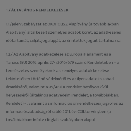
Adatkezelés
1./ ÁLTALÁNOS RENDELKEZÉSEK
1.1./Jelen Szabályzat az ÖKOPOLISZ Alapítvány (a továbbiakban:
Alapítvány) által kezelt személyes adatok körét, az adatkezelés
időtartamát, célját, jogalapját, az érintettek jogait tartalmazza.
1.2./ Az Alapítvány adatkezelése az Európai Parlament és a
Tanács (EU) 2016. április 27-i 2016/679 számú Rendeletében – a
természetes személyeknek a személyes adatok kezelése
tekintetében történő védelméről és az ilyen adatok szabad
áramlásáról, valamint a 95/46/EK rendelet hatályon kívül
helyezéséről (általános adatvédelmi rendelet, a továbbiakban:
Rendelet) –, valamint az információs önrendelkezési jogról és az
információszabadságról szóló 2011. évi CXII. törvényben (a
továbbiakban: Infotv.) foglalt szabályokon alapul.