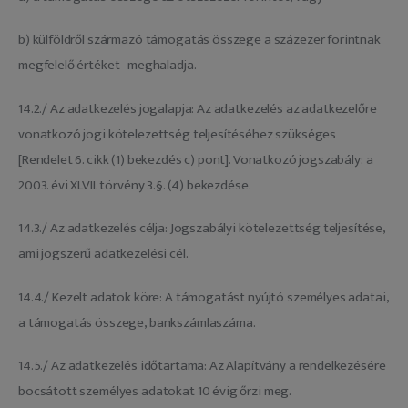
b) külföldről származó támogatás összege a százezer forintnak
megfelelő értéket meghaladja.
14.2./ Az adatkezelés jogalapja: Az adatkezelés az adatkezelőre
vonatkozó jogi kötelezettség teljesítéséhez szükséges
[Rendelet 6. cikk (1) bekezdés c) pont]. Vonatkozó jogszabály: a
2003. évi XLVII. törvény 3.§. (4) bekezdése.
14.3./ Az adatkezelés célja: Jogszabályi kötelezettség teljesítése,
ami jogszerű adatkezelési cél.
14.4./ Kezelt adatok köre: A támogatást nyújtó személyes adatai,
a támogatás összege, bankszámlaszáma.
14.5./ Az adatkezelés időtartama: Az Alapítvány a rendelkezésére
bocsátott személyes adatokat 10 évig őrzi meg.