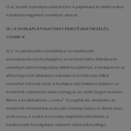
15.4./ Kezelt személyes adatok köre: A papíralapú és elektronikus
iratokban megjelenő személyes adatok.
16./ A HONLAPLÁTOGATÓKAT ÉRINTŐ ADATKEZELÉS,
COOKIE-K
16.1./ Az adatkezelés rövid leírása: Az Adatkezelő
www.okopolisz.hu honlapjához az érintett kiléte felfedése és
személyes adatai megadása nélkül hozzáférhet, a honlapon és az
ahhoz kapcsolt oldalakon szabadon és korlátozás nélkül
szerezhet információkat. A honlapra való belépést, kilépést az
érintettek számára kis adatcsomagok, ún. sütik (angol nevükön,
illetve a továbbiakban: „cookie” -k) segítik elő, amelyeket az
érintettek informatikai eszközén a honlap helyez el, illetve olvas
arról vissza. A cookie-k a honlap megfelelő működését, a
hatékonyabb kiszolgálást, valamint statisztikai jellegű,