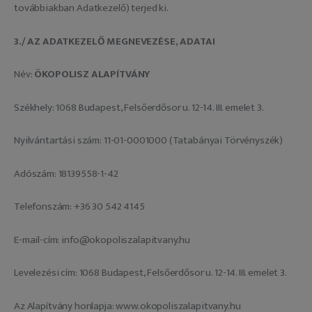
továbbiakban Adatkezelő) terjed ki.
3./ AZ ADATKEZELŐ MEGNEVEZÉSE, ADATAI
Név:
ÖKOPOLISZ ALAPÍTVÁNY
Székhely: 1068 Budapest, Felsőerdősor u. 12-14. III. emelet 3.
Nyilvántartási szám: 11-01-0001000 (Tatabányai Törvényszék)
Adószám: 18139558-1-42
Telefonszám: +36 30 542 4145
E-mail-cím: info@okopoliszalapitvany.hu
Levelezési cím: 1068 Budapest, Felsőerdősor u. 12-14. III. emelet 3.
Az Alapítvány honlapja: www.okopoliszalapitvany.hu