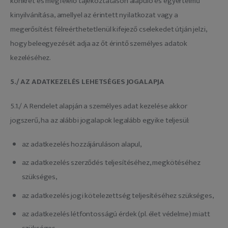
konkrét és megfelelő tájékoztatáson alapuló és egyértelmű
kinyilvánítása, amellyel az érintett nyilatkozat vagy a
megerősítést félreérthetetlenül kifejező cselekedet útján jelzi,
hogy beleegyezését adja az őt érintő személyes adatok
kezeléséhez.
5./ AZ ADATKEZELÉS LEHETSÉGES JOGALAPJA
5.1./ A Rendelet alapján a személyes adat kezelése akkor
jogszerű, ha az alábbi jogalapok legalább egyike teljesül:
az adatkezelés hozzájáruláson alapul,
az adatkezelés szerződés teljesítéséhez, megkötéséhez
szükséges,
az adatkezelés jogi kötelezettség teljesítéséhez szükséges,
az adatkezelés létfontosságú érdek (pl. élet védelme) miatt