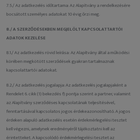
7.5./ Az adatkezelés időtartama: Az Alapítvány a rendelkezésére
bocsátott személyes adatokat 10 évig őrzi meg.
8./ A
SZERZŐDÉSEKBEN MEGJELÖLT KAPCSOLATTARTÓI
ADATOK KEZELÉSE
8.1./ Az adatkezelés rövid leírása: Az Alapítvány által a működési
körében megkötött szerződések gyakran tartalmaznak
kapcsolattartói adatokat.
8.2./ Az adatkezelés jogalapja: Az adatkezelés jogalapjaként a
Rendelet 6. cikk (1) bekezdés f) pontja szerint a partner, valamint
az Alapítvány szerződéses kapcsolatának teljesítésével,
fenntartásával kapcsolatos jogos érdekeazonosítható. A jogos
érdeken alapuló adatkezelés esetén érdekmérlegelési tesztet
kell végezni, amelynek eredményéről tájékoztatni kell az
érintetteket. A kapcsolódó érdekmérlegelési tesztet az