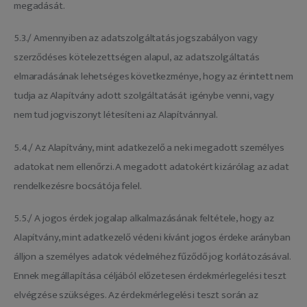
megadását.
5.3./ Amennyiben az adatszolgáltatás jogszabályon vagy
szerződéses kötelezettségen alapul, az adatszolgáltatás
elmaradásának lehetséges következménye, hogy az érintett nem
tudja az Alapítvány adott szolgáltatását igénybe venni, vagy
nem tud jogviszonyt létesíteni az Alapítvánnyal.
5.4./ Az Alapítvány, mint adatkezelő a neki megadott személyes
adatokat nem ellenőrzi. A megadott adatokért kizárólag az adat
rendelkezésre bocsátója felel.
5.5./ A jogos érdek jogalap alkalmazásának feltétele, hogy az
Alapítvány, mint adatkezelő védeni kívánt jogos érdeke arányban
álljon a személyes adatok védelméhez fűződő jog korlátozásával.
Ennek megállapítása céljából előzetesen érdekmérlegelési teszt
elvégzése szükséges. Az érdekmérlegelési teszt során az